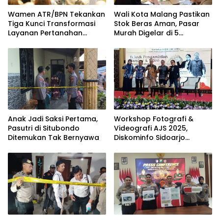
Wamen ATR/BPN Tekankan
Wali Kota Malang Pastikan
Tiga Kunci Transformasi
Stok Beras Aman, Pasar
Layanan Pertanahan
Murah Digelar di 5
dalam Kolaborasi dengan
Kecamatan
IPPAT
Anak Jadi Saksi Pertama,
Workshop Fotografi &
Pasutri di Situbondo
Videografi AJS 2025,
Ditemukan Tak Bernyawa
Diskominfo Sidoarjo
Dorong Kreator Lokal
Angkat Sejarah dan
Budaya