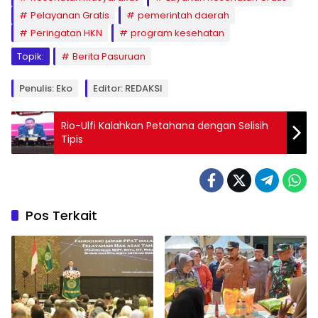
Pelayanan Gratis
pemerintah daerah
Peringatan HKN
program kesehatan
Topik:
Berita Pasuruan
Penulis: Eko
Editor: REDAKSI
Rio-Ulfi Kalahkan Petahana dengan Selisih
Tipis
Pos Terkait