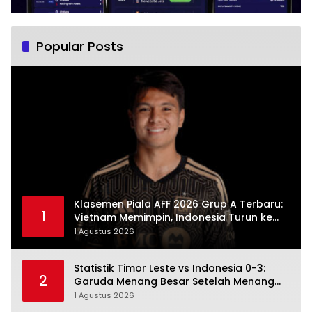
Popular Posts
Klasemen Piala AFF 2026 Grup A Terbaru:
1
Vietnam Memimpin, Indonesia Turun ke
Posisi Tiga
1 Agustus 2026
Statistik Timor Leste vs Indonesia 0-3:
2
Garuda Menang Besar Setelah Menang
Angka Lebih Dulu
1 Agustus 2026