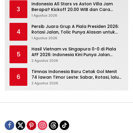
Indonesia All Stars vs Aston Villa Jam
3
Berapa? Kickoff 20.00 WIB dan Cara
Nonton Resminya
1 Agustus 2026
Persib Juara Grup A Piala Presiden 2026:
4
Rotasi Jalan, Tolic Punya Alasan untuk
Percaya
1 Agustus 2026
Hasil Vietnam vs Singapura 0-0 di Piala
5
AFF 2026: Indonesia Kini Punya Jalan
Terbuka
2 Agustus 2026
Timnas Indonesia Baru Cetak Gol Menit
6
74 lawan Timor Leste: Sabar, Rotasi, lalu
Pecah
2 Agustus 2026