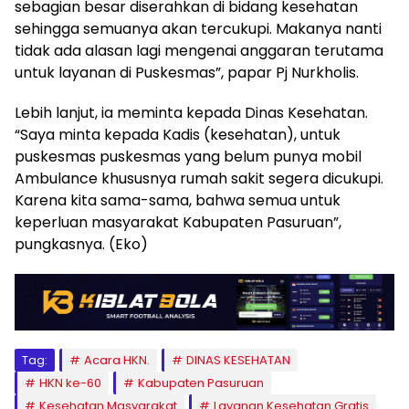
sebagian besar diserahkan di bidang kesehatan
sehingga semuanya akan tercukupi. Makanya nanti
tidak ada alasan lagi mengenai anggaran terutama
untuk layanan di Puskesmas”, papar Pj Nurkholis.
Lebih lanjut, ia meminta kepada Dinas Kesehatan.
“Saya minta kepada Kadis (kesehatan), untuk
puskesmas puskesmas yang belum punya mobil
Ambulance khususnya rumah sakit segera dicukupi.
Karena kita sama-sama, bahwa semua untuk
keperluan masyarakat Kabupaten Pasuruan”,
pungkasnya. (Eko)
Tag:
Acara HKN.
DINAS KESEHATAN
HKN ke-60
Kabupaten Pasuruan
Kesehatan Masyarakat
Layanan Kesehatan Gratis