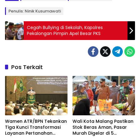
Penulis: Ninik Kusumawati
Cegah Bullying di Sekolah, Kapolres
Pekalongan Pimpin Apel Besar PKS
Pos Terkait
Wamen ATR/BPN Tekankan
Wali Kota Malang Pastikan
Tiga Kunci Transformasi
Stok Beras Aman, Pasar
Layanan Pertanahan
Murah Digelar di 5
dalam Kolaborasi dengan
Kecamatan