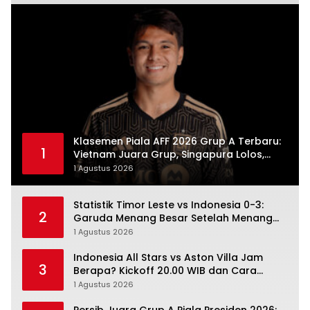
Klasemen Piala AFF 2026 Grup A Terbaru:
1
Vietnam Juara Grup, Singapura Lolos,
Indonesia Gugur
1 Agustus 2026
Statistik Timor Leste vs Indonesia 0-3:
2
Garuda Menang Besar Setelah Menang
Angka Lebih Dulu
1 Agustus 2026
Indonesia All Stars vs Aston Villa Jam
3
Berapa? Kickoff 20.00 WIB dan Cara
Nonton Resminya
1 Agustus 2026
Persib Juara Grup A Piala Presiden 2026: