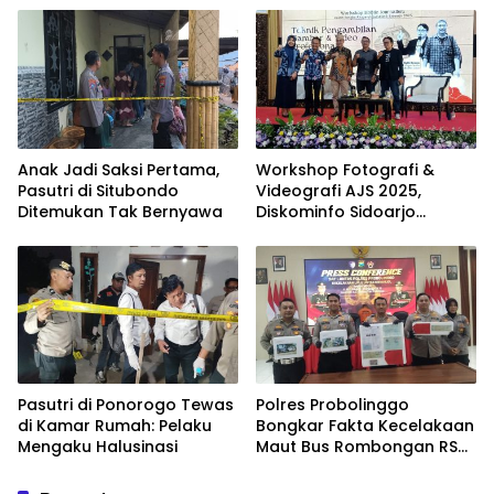
IPPAT
Anak Jadi Saksi Pertama,
Workshop Fotografi &
Pasutri di Situbondo
Videografi AJS 2025,
Ditemukan Tak Bernyawa
Diskominfo Sidoarjo
Dorong Kreator Lokal
Angkat Sejarah dan
Budaya
Pasutri di Ponorogo Tewas
Polres Probolinggo
di Kamar Rumah: Pelaku
Bongkar Fakta Kecelakaan
Mengaku Halusinasi
Maut Bus Rombongan RS
Bina Sehat di Bromo