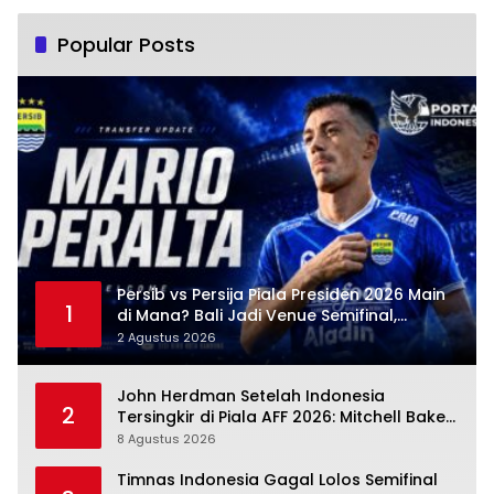
Popular Posts
Persib vs Persija Piala Presiden 2026 Main
1
di Mana? Bali Jadi Venue Semifinal,
Ritmenya Beda
2 Agustus 2026
John Herdman Setelah Indonesia
2
Tersingkir di Piala AFF 2026: Mitchell Baker
Tumbuh, Adaptasi ASEAN Belum Tuntas
8 Agustus 2026
Timnas Indonesia Gagal Lolos Semifinal