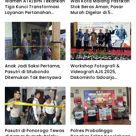
Wamen ATR/BPN Tekankan
Wali Kota Malang Pastikan
Tiga Kunci Transformasi
Stok Beras Aman, Pasar
Layanan Pertanahan
Murah Digelar di 5
dalam Kolaborasi dengan
Kecamatan
IPPAT
Anak Jadi Saksi Pertama,
Workshop Fotografi &
Pasutri di Situbondo
Videografi AJS 2025,
Ditemukan Tak Bernyawa
Diskominfo Sidoarjo
Dorong Kreator Lokal
Angkat Sejarah dan
Budaya
Pasutri di Ponorogo Tewas
Polres Probolinggo