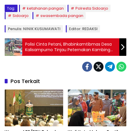
Tag:
ketahanan pangan
Polresta Sidoarjo
Sidoarjo
swasembada pangan
Penulis: NINIK KUSUMAWATI
Editor: REDAKSI
Polisi Cinta Petani, Bhabinkamtibmas Desa
Kalisampurno Tinjau Peternakan Kambing
Warga
Pos Terkait