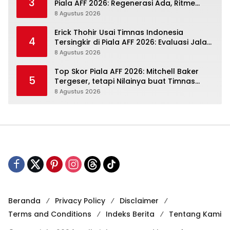
3
Piala AFF 2026: Regenerasi Ada, Ritme
Kompetisi Masih Harus Mengejar
8 Agustus 2026
Erick Thohir Usai Timnas Indonesia
4
Tersingkir di Piala AFF 2026: Evaluasi Jalan,
Agenda Berikutnya Sudah Dekat
8 Agustus 2026
Top Skor Piala AFF 2026: Mitchell Baker
5
Tergeser, tetapi Nilainya buat Timnas
Indonesia Justru Naik
8 Agustus 2026
Beranda
Privacy Policy
Disclaimer
Terms and Conditions
Indeks Berita
Tentang Kami