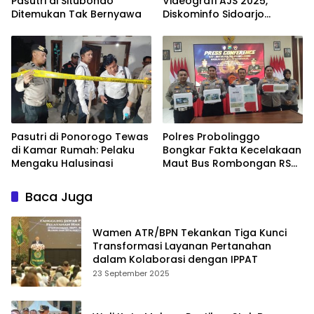
Pasutri di Situbondo
Videografi AJS 2025,
Ditemukan Tak Bernyawa
Diskominfo Sidoarjo
Dorong Kreator Lokal
Angkat Sejarah dan
Budaya
Pasutri di Ponorogo Tewas
Polres Probolinggo
di Kamar Rumah: Pelaku
Bongkar Fakta Kecelakaan
Mengaku Halusinasi
Maut Bus Rombongan RS
Bina Sehat di Bromo
Baca Juga
Wamen ATR/BPN Tekankan Tiga Kunci
Transformasi Layanan Pertanahan
dalam Kolaborasi dengan IPPAT
23 September 2025