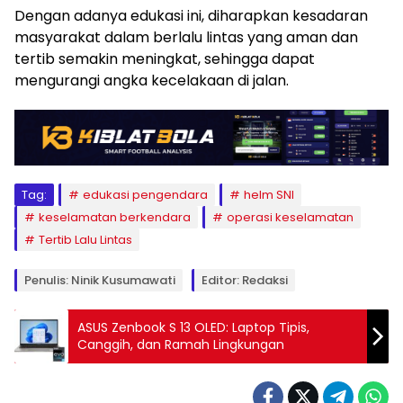
Dengan adanya edukasi ini, diharapkan kesadaran
masyarakat dalam berlalu lintas yang aman dan
tertib semakin meningkat, sehingga dapat
mengurangi angka kecelakaan di jalan.
Tag:
edukasi pengendara
helm SNI
keselamatan berkendara
operasi keselamatan
Tertib Lalu Lintas
Penulis: Ninik Kusumawati
Editor: Redaksi
ASUS Zenbook S 13 OLED: Laptop Tipis,
Canggih, dan Ramah Lingkungan