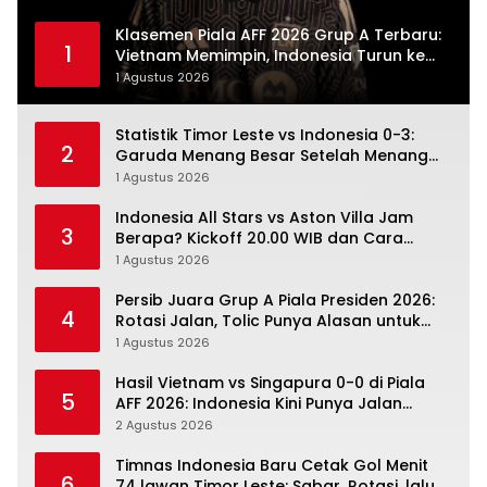
Klasemen Piala AFF 2026 Grup A Terbaru:
1
Vietnam Memimpin, Indonesia Turun ke
Posisi Tiga
1 Agustus 2026
Statistik Timor Leste vs Indonesia 0-3:
2
Garuda Menang Besar Setelah Menang
Angka Lebih Dulu
1 Agustus 2026
Indonesia All Stars vs Aston Villa Jam
3
Berapa? Kickoff 20.00 WIB dan Cara
Nonton Resminya
1 Agustus 2026
Persib Juara Grup A Piala Presiden 2026:
4
Rotasi Jalan, Tolic Punya Alasan untuk
Percaya
1 Agustus 2026
Hasil Vietnam vs Singapura 0-0 di Piala
5
AFF 2026: Indonesia Kini Punya Jalan
Terbuka
2 Agustus 2026
Timnas Indonesia Baru Cetak Gol Menit
6
74 lawan Timor Leste: Sabar, Rotasi, lalu