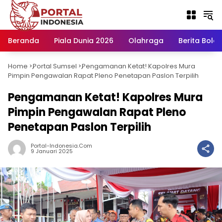
Langsung
ke
konten
Beranda
Piala Dunia 2026
Olahraga
Berita Bola H
Home
Portal Sumsel
Pengamanan Ketat! Kapolres Mura
-
-
Pimpin Pengawalan Rapat Pleno Penetapan Paslon Terpilih
Pengamanan Ketat! Kapolres Mura
Pimpin Pengawalan Rapat Pleno
Penetapan Paslon Terpilih
Portal-Indonesia.com
9 Januari 2025