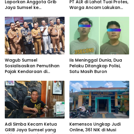
Laporkan Anggota Grib
PT ALR di Lahat Tuai Protes,
Jaya Sumsel ke
Warga Ancam Lakukan
Polrestabes Palembang
Penyegelan
Wagub Sumsel
Iis Meninggal Dunia, Dua
Sosialisasikan Pemutihan
Pelaku Ditangkap Polisi,
Pajak Kendaraan di
Satu Masih Buron
Samsat Lahat
Adi Simba Kecam Ketua
Kemensos Ungkap Judi
GRIB Jaya Sumsel yang
Online, 361 NIK di Musi