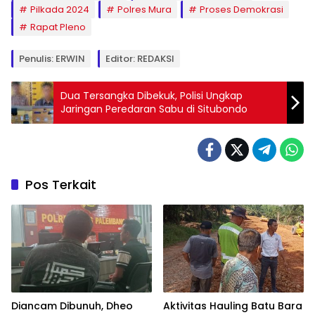
Pilkada 2024
Polres Mura
Proses Demokrasi
Rapat Pleno
Penulis: ERWIN
Editor: REDAKSI
Dua Tersangka Dibekuk, Polisi Ungkap
Jaringan Peredaran Sabu di Situbondo
Pos Terkait
Diancam Dibunuh, Dheo
Aktivitas Hauling Batu Bara