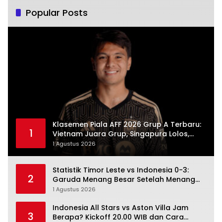
Popular Posts
Klasemen Piala AFF 2026 Grup A Terbaru:
1
Vietnam Juara Grup, Singapura Lolos,
Indonesia Gugur
1 Agustus 2026
Statistik Timor Leste vs Indonesia 0-3:
2
Garuda Menang Besar Setelah Menang
Angka Lebih Dulu
1 Agustus 2026
Indonesia All Stars vs Aston Villa Jam
3
Berapa? Kickoff 20.00 WIB dan Cara