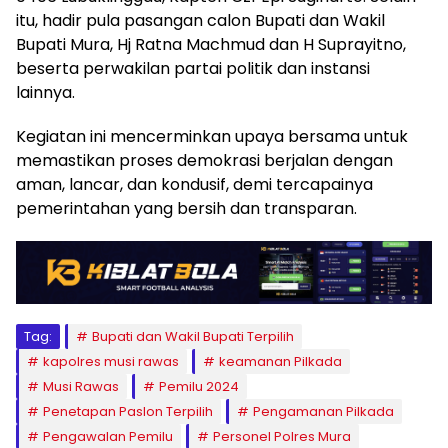
itu, hadir pula pasangan calon Bupati dan Wakil
Bupati Mura, Hj Ratna Machmud dan H Suprayitno,
beserta perwakilan partai politik dan instansi
lainnya.
Kegiatan ini mencerminkan upaya bersama untuk
memastikan proses demokrasi berjalan dengan
aman, lancar, dan kondusif, demi tercapainya
pemerintahan yang bersih dan transparan.
Tag:
Bupati dan Wakil Bupati Terpilih
kapolres musi rawas
keamanan Pilkada
Musi Rawas
Pemilu 2024
Penetapan Paslon Terpilih
Pengamanan Pilkada
Pengawalan Pemilu
Personel Polres Mura