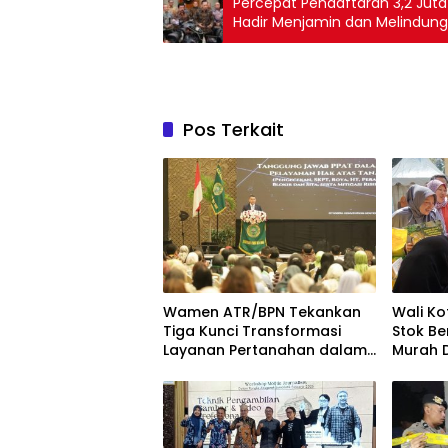
Percepat Pendaftaran 3,2 Juta
Hadir Menjamin dan Melindung
Pos Terkait
Wamen ATR/BPN Tekankan
Wali Ko
Tiga Kunci Transformasi
Stok Be
Layanan Pertanahan dalam
Murah D
Kolaborasi dengan IPPAT
Kecam