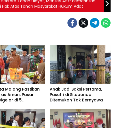
 Hektare Tanah Ulayat, Menteri AHY: Pemerintah
i Hak Atas Tanah Masyarakat Hukum Adat
ta Malang Pastikan
Anak Jadi Saksi Pertama,
ras Aman, Pasar
Pasutri di Situbondo
igelar di 5
Ditemukan Tak Bernyawa
atan