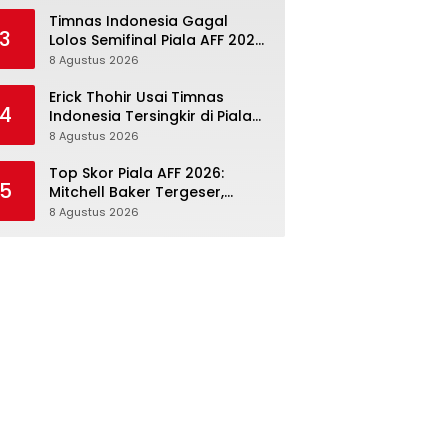
Tumbuh, Adaptasi ASEAN
Belum Tuntas
Timnas Indonesia Gagal
3
Lolos Semifinal Piala AFF 2026:
Regenerasi Ada, Ritme
8 Agustus 2026
Kompetisi Masih Harus
Mengejar
Erick Thohir Usai Timnas
4
Indonesia Tersingkir di Piala
AFF 2026: Evaluasi Jalan,
8 Agustus 2026
Agenda Berikutnya Sudah
Dekat
Top Skor Piala AFF 2026:
5
Mitchell Baker Tergeser,
tetapi Nilainya buat Timnas
8 Agustus 2026
Indonesia Justru Naik