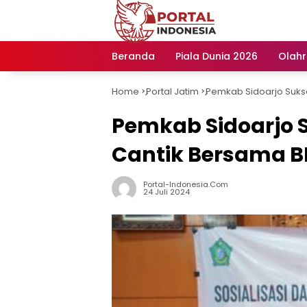
Langsung
ke
konten
Beranda
Piala Dunia 2026
Olah
Home
Portal Jatim
Pemkab Sidoarjo Suks
-
-
Pemkab Sidoarjo 
Cantik Bersama B
Portal-Indonesia.com
24 Juli 2024