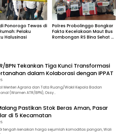
 di Ponorogo Tewas di
Polres Probolinggo Bongkar
Rumah: Pelaku
Fakta Kecelakaan Maut Bus
u Halusinasi
Rombongan RS Bina Sehat di
Bromo
/BPN Tekankan Tiga Kunci Transformasi
rtanahan dalam Kolaborasi dengan IPPAT
25
l Menteri Agraria dan Tata Ruang/Wakil Kepala Badan
ional (Wamen ATR/BPN), Ossy…
Malang Pastikan Stok Beras Aman, Pasar
lar di 5 Kecamatan
25
Di tengah kenaikan harga sejumlah komoditas pangan, Wali