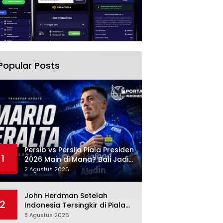
Popular Posts
Persib vs Persija Piala Presiden
1
2026 Main di Mana? Bali Jadi
Venue Semifinal, Ritmenya
2 Agustus 2026
Beda
John Herdman Setelah
2
Indonesia Tersingkir di Piala
AFF 2026: Mitchell Baker
8 Agustus 2026