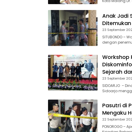
Kota Malang Dr. I
Anak Jadi 
Ditemukan
23 September 20
SITUBONDO – Wa
dengan penemuan
Workshop F
Diskominfo
Sejarah da
23 September 20
SIDOARJO – Dina
Sidoarjo mengge
Pasutri di
Mengaku Ha
22 September 20
PONOROGO – Apar
Kejadian Perkar