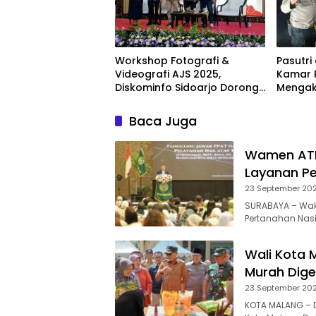
Workshop Fotografi &
Pasutri
Videografi AJS 2025,
Kamar 
Diskominfo Sidoarjo Dorong
Mengak
Kreator Lokal Angkat
Sejarah dan Budaya
Baca Juga
Wamen ATR
Layanan Pe
23 September 20
SURABAYA – Waki
Pertanahan Nas
Wali Kota 
Murah Dige
23 September 20
KOTA MALANG – 