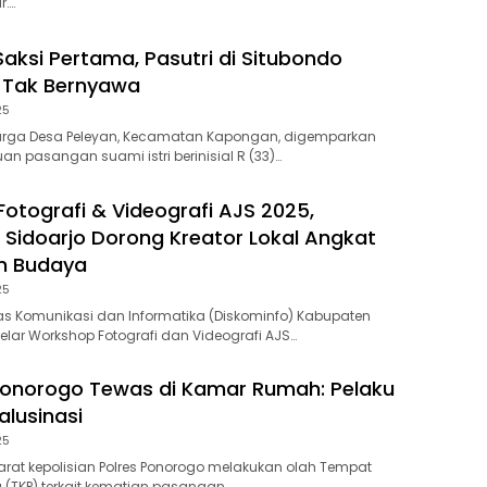
r….
Saksi Pertama, Pasutri di Situbondo
 Tak Bernyawa
25
rga Desa Peleyan, Kecamatan Kapongan, digemparkan
 pasangan suami istri berinisial R (33)…
otografi & Videografi AJS 2025,
 Sidoarjo Dorong Kreator Lokal Angkat
n Budaya
25
s Komunikasi dan Informatika (Diskominfo) Kabupaten
lar Workshop Fotografi dan Videografi AJS…
 Ponorogo Tewas di Kamar Rumah: Pelaku
lusinasi
25
at kepolisian Polres Ponorogo melakukan olah Tempat
a (TKP) terkait kematian pasangan…