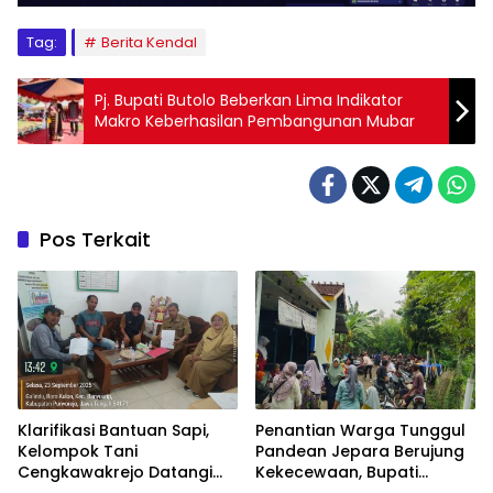
Tag:
Berita Kendal
Pj. Bupati Butolo Beberkan Lima Indikator
Makro Keberhasilan Pembangunan Mubar
Pos Terkait
Klarifikasi Bantuan Sapi,
Penantian Warga Tunggul
Kelompok Tani
Pandean Jepara Berujung
Cengkawakrejo Datangi
Kekecewaan, Bupati
BPP Banyuurip
Jepara Urung Turun