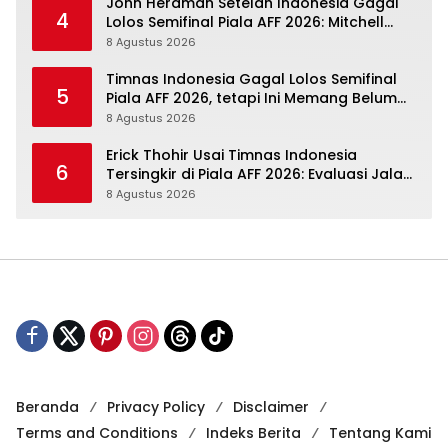
John Herdman Setelah Indonesia Gagal
4
Lolos Semifinal Piala AFF 2026: Mitchell
Baker Menjanjikan, Pemain Senior Terpukul
8 Agustus 2026
Timnas Indonesia Gagal Lolos Semifinal
5
Piala AFF 2026, tetapi Ini Memang Belum
Garis Akhir
8 Agustus 2026
Erick Thohir Usai Timnas Indonesia
6
Tersingkir di Piala AFF 2026: Evaluasi Jalan,
Agenda Berikutnya Menunggu
8 Agustus 2026
Beranda
Privacy Policy
Disclaimer
Terms and Conditions
Indeks Berita
Tentang Kami