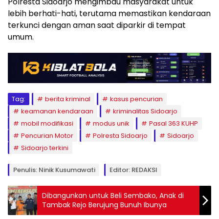
Polresta Sidoarjo mengimbau masyarakat untuk
lebih berhati-hati, terutama memastikan kendaraan
terkunci dengan aman saat diparkir di tempat
umum.
Tag:
berita kriminal
kasus pencurian
keamanan kendaraan
kriminalitas Sidoarjo
mobil modifikasi
modus unik
Pasal 363 KUHP
Pencurian Motor
Polresta Sidoarjo
Sidoarjo
Sidoarjo terkini
Penulis: Ninik Kusumawati
Editor: REDAKSI
Dibangunkan untuk Beli Sembako, Anak di
Tambak Rejo Berujung Bunuh Ibunya