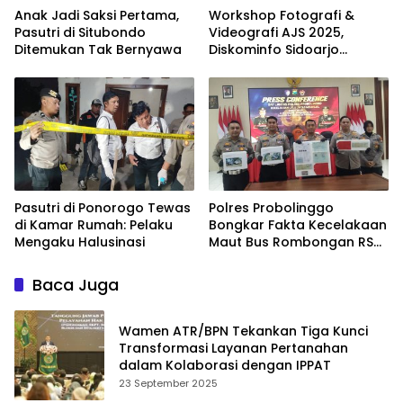
Anak Jadi Saksi Pertama,
Workshop Fotografi &
Pasutri di Situbondo
Videografi AJS 2025,
Ditemukan Tak Bernyawa
Diskominfo Sidoarjo
Dorong Kreator Lokal
Angkat Sejarah dan
Budaya
Pasutri di Ponorogo Tewas
Polres Probolinggo
di Kamar Rumah: Pelaku
Bongkar Fakta Kecelakaan
Mengaku Halusinasi
Maut Bus Rombongan RS
Bina Sehat di Bromo
Baca Juga
Wamen ATR/BPN Tekankan Tiga Kunci
Transformasi Layanan Pertanahan
dalam Kolaborasi dengan IPPAT
23 September 2025