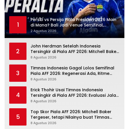
Persib vs Persija Piala Presiden 2026 Main
1
di Mana? Bali Jadi Venue Semifinal,
Ritmenya Beda
2 Agustus 2026
John Herdman Setelah Indonesia
2
Tersingkir di Piala AFF 2026: Mitchell Baker
Tumbuh, Adaptasi ASEAN Belum Tuntas
8 Agustus 2026
Timnas Indonesia Gagal Lolos Semifinal
3
Piala AFF 2026: Regenerasi Ada, Ritme
Kompetisi Masih Harus Mengejar
8 Agustus 2026
Erick Thohir Usai Timnas Indonesia
4
Tersingkir di Piala AFF 2026: Evaluasi Jalan,
Agenda Berikutnya Sudah Dekat
8 Agustus 2026
Top Skor Piala AFF 2026: Mitchell Baker
5
Tergeser, tetapi Nilainya buat Timnas
Indonesia Justru Naik
8 Agustus 2026