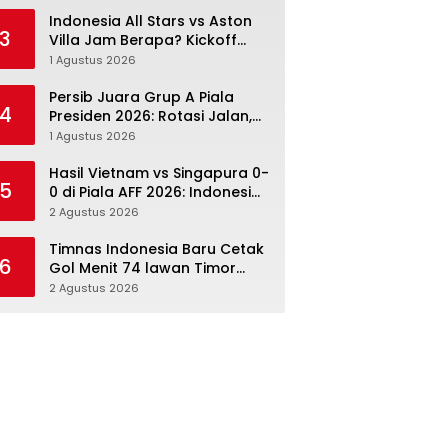
Menang Angka Lebih Dulu
Indonesia All Stars vs Aston
3
Villa Jam Berapa? Kickoff
20.00 WIB dan Cara Nonton
1 Agustus 2026
Resminya
Persib Juara Grup A Piala
4
Presiden 2026: Rotasi Jalan,
Tolic Punya Alasan untuk
1 Agustus 2026
Percaya
Hasil Vietnam vs Singapura 0-
5
0 di Piala AFF 2026: Indonesia
Kini Punya Jalan Terbuka
2 Agustus 2026
Timnas Indonesia Baru Cetak
6
Gol Menit 74 lawan Timor
Leste: Sabar, Rotasi, lalu
2 Agustus 2026
Pecah