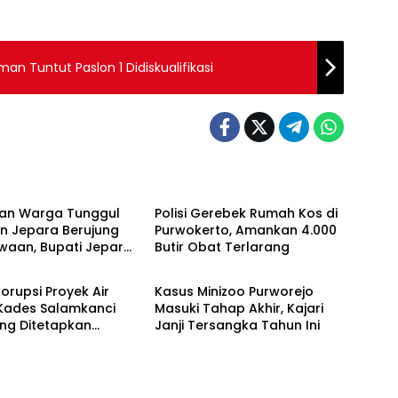
n Tuntut Paslon 1 Didiskualifikasi
ian Warga Tunggul
Polisi Gerebek Rumah Kos di
n Jepara Berujung
Purwokerto, Amankan 4.000
waan, Bupati Jepara
Butir Obat Terlarang
Turun Lapangan
orupsi Proyek Air
Kasus Minizoo Purworejo
 Kades Salamkanci
Masuki Tahap Akhir, Kajari
ng Ditetapkan
Janji Tersangka Tahun Ini
gka