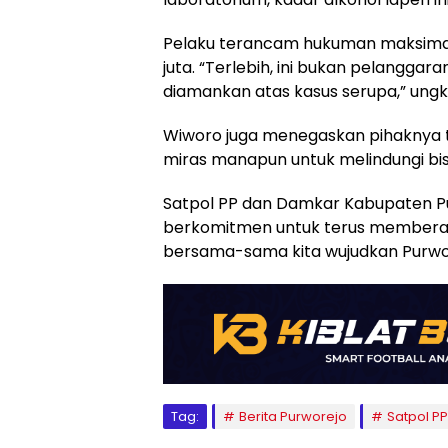
Pelaku terancam hukuman maksimal 
juta. “Terlebih, ini bukan pelangga
diamankan atas kasus serupa,” ung
Wiworo juga menegaskan pihaknya ti
miras manapun untuk melindungi bis
Satpol PP dan Damkar Kabupaten Pu
berkomitmen untuk terus memberant
bersama-sama kita wujudkan Purwor
Tag:
Berita Purworejo
Satpol P