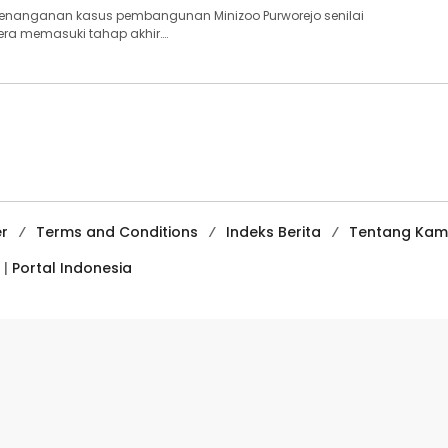
nanganan kasus pembangunan Minizoo Purworejo senilai
gera memasuki tahap akhir….
er
Terms and Conditions
Indeks Berita
Tentang Kam
 |
Portal Indonesia