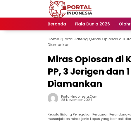
Langsung
ke
konten
Beranda
Piala Dunia 2026
Olah
Home
Portal Jateng
Miras Oplosan di Kut
-
-
Diamankan
Miras Oplosan di 
PP, 3 Jerigen dan 
Diamankan
Portal-Indonesia.com
28 November 2024
Kepala Bidang Penegakan Peraturan Perundang-u
menunjukkan miras jenis Lapen yang berhasil dia