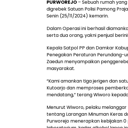
PURWOREJO
– Sebuah rumah yang d
digrebek Satuan Polisi Pamong Praj
Senin (25/11/2024) kemarin.
Dalam Operasi ini berhasil diamankan
serta dua orang, yakni penjual berini
Kepala Satpol PP dan Damkar Kabupa
Penegakan Peraturan Perundang-und
Zaedun menyampaikan penggerebek
masyarakat.
“Kami amankan tiga jerigen dan satu
Kutoarjo dan memproses pemberkas
mendatang,” terang Wiworo kepada 
Menurut Wiworo, pelaku melanggar 
tentang Larangan Minuman Keras d
Purworejo menerapkan kebijakan 0 pe
laboratorium, kadar alkohol lapen i