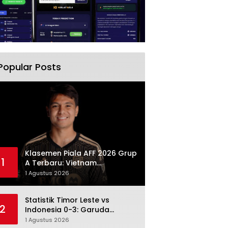
Popular Posts
Klasemen Piala AFF 2026 Grup
1
A Terbaru: Vietnam
Memimpin, Indonesia Turun ke
1 Agustus 2026
Posisi Tiga
Statistik Timor Leste vs
2
Indonesia 0-3: Garuda
Menang Besar Setelah
1 Agustus 2026