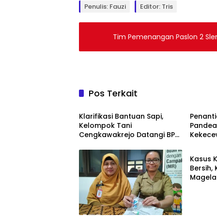
Penulis: Fauzi
Editor: Tris
Tim Pemenangan Paslon 2 Slema
Pos Terkait
Klarifikasi Bantuan Sapi,
Penant
Kelompok Tani
Pandea
Cengkawakrejo Datangi BPP
Kekece
Banyuurip
Urung 
Kasus K
Bersih,
Magela
Tersan