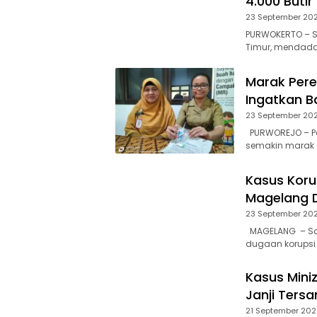
4.000 Buti
23 September 20
PURWOKERTO – S
Timur, mendada
Marak Pere
Ingatkan 
23 September 20
PURWOREJO – Per
semakin marak 
Kasus Koru
Magelang 
23 September 20
MAGELANG – Sat
dugaan korupsi 
Kasus Mini
Janji Tersa
21 September 202