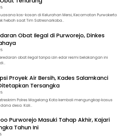
r Obat Terlarang
25
uasana kos-kosan di Kelurahan Mersi, Kecamatan Purwokerto
k heboh saat Tim Satresnarkoba…
daran Obat Ilegal di Purworejo, Dinkes
Bahaya
25
edaran obat ilegal tanpa izin edar resmi belakangan ini
di…
psi Proyek Air Bersih, Kades Salamkanci
Ditetapkan Tersangka
25
reskrim Polres Magelang Kota kembali mengungkap kasus
dana desa. Kali…
zoo Purworejo Masuki Tahap Akhir, Kajari
ngka Tahun Ini
5