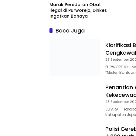
Marak Peredaran Obat
Ilegal di Purworejo, Dinkes
Ingatkan Bahaya
Baca Juga
Klarifikasi
Cengkawakr
23 September 20
PURWOREJO – Me
“Misteri Bantua
Penantian 
Kekecewaan
23 September 20
JEPARA – Harap
Kabupaten Jepa
Polisi Ger