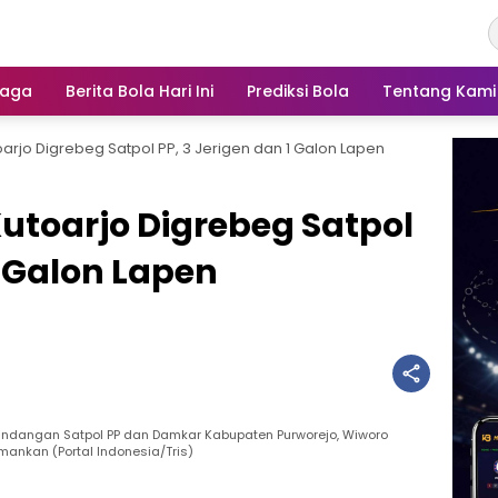
raga
Berita Bola Hari Ini
Prediksi Bola
Tentang Kami
oarjo Digrebeg Satpol PP, 3 Jerigen dan 1 Galon Lapen
Kutoarjo Digrebeg Satpol
1 Galon Lapen
ndangan Satpol PP dan Damkar Kabupaten Purworejo, Wiworo
mankan (Portal Indonesia/Tris)