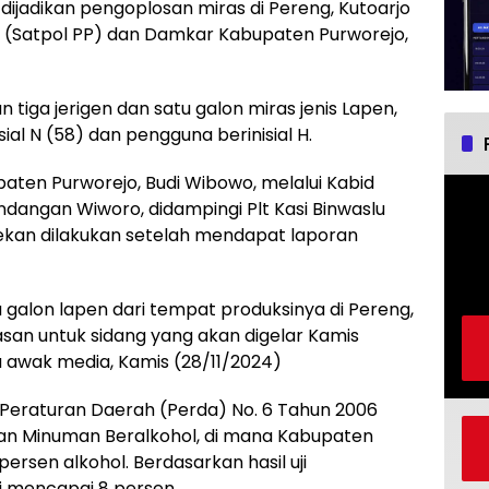
ijadikan pengoplosan miras di Pereng, Kutoarjo
a (Satpol PP) dan Damkar Kabupaten Purworejo,
 tiga jerigen dan satu galon miras jenis Lapen,
sial N (58) dan pengguna berinisial H.
ten Purworejo, Budi Wibowo, melalui Kabid
angan Wiworo, didampingi Plt Kasi Binwaslu
an dilakukan setelah mendapat laporan
 galon lapen dari tempat produksinya di Pereng,
an untuk sidang yang akan digelar Kamis
awak media, Kamis (28/11/2024)
Peraturan Daerah (Perda) No. 6 Tahun 2006
an Minuman Beralkohol, di mana Kabupaten
rsen alkohol. Berdasarkan hasil uji
ni mencapai 8 persen.