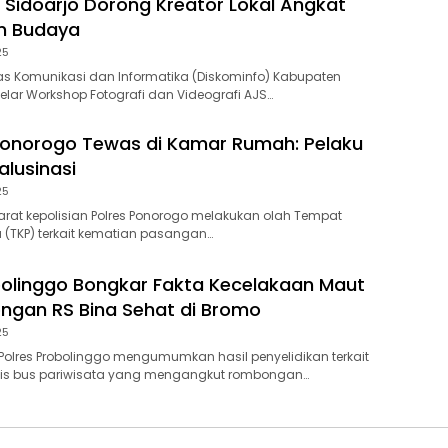
 Sidoarjo Dorong Kreator Lokal Angkat
n Budaya
25
s Komunikasi dan Informatika (Diskominfo) Kabupaten
lar Workshop Fotografi dan Videografi AJS…
 Ponorogo Tewas di Kamar Rumah: Pelaku
lusinasi
25
at kepolisian Polres Ponorogo melakukan olah Tempat
a (TKP) terkait kematian pasangan…
bolinggo Bongkar Fakta Kecelakaan Maut
gan RS Bina Sehat di Bromo
25
olres Probolinggo mengumumkan hasil penyelidikan terkait
gis bus pariwisata yang mengangkut rombongan…