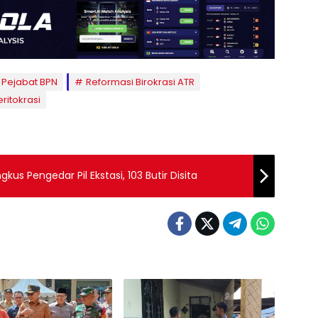
 Pejabat BPN
Reformasi Birokrasi ATR
ritokrasi
kus Pengedar Pil Ekstasi, 103 Butir Disita