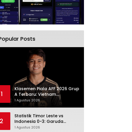
Popular Posts
Klasemen Piala AFF 2026 Grup
1
A Terbaru: Vietnam
Memimpin, Indonesia Turun ke
1 Agustus 2026
Posisi Tiga
Statistik Timor Leste vs
2
Indonesia 0-3: Garuda
Menang Besar Setelah
1 Agustus 2026