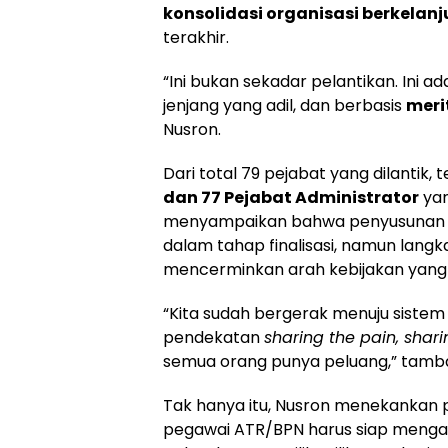
konsolidasi organisasi berkelan
terakhir.
“Ini bukan sekadar pelantikan. Ini a
jenjang yang adil, dan berbasis
meri
Nusron.
Dari total 79 pejabat yang dilantik, t
dan 77 Pejabat Administrator
yan
menyampaikan bahwa penyusunan P
dalam tahap finalisasi, namun langk
mencerminkan arah kebijakan yang ad
“Kita sudah bergerak menuju sistem 
pendekatan
sharing the pain, shari
semua orang punya peluang,” tamb
Tak hanya itu, Nusron menekankan
pegawai ATR/BPN harus siap mengabdi