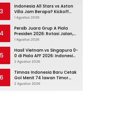
Menang Angka Lebih Dulu
Indonesia All Stars vs Aston
3
Villa Jam Berapa? Kickoff
20.00 WIB dan Cara Nonton
1 Agustus 2026
Resminya
Persib Juara Grup A Piala
4
Presiden 2026: Rotasi Jalan,
Tolic Punya Alasan untuk
1 Agustus 2026
Percaya
Hasil Vietnam vs Singapura 0-
5
0 di Piala AFF 2026: Indonesia
Kini Punya Jalan Terbuka
2 Agustus 2026
Timnas Indonesia Baru Cetak
6
Gol Menit 74 lawan Timor
Leste: Sabar, Rotasi, lalu
2 Agustus 2026
Pecah