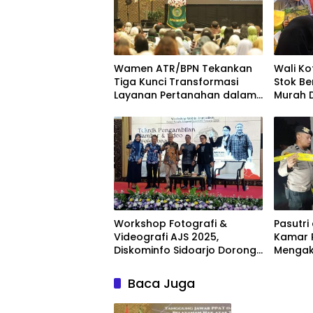
Wamen ATR/BPN Tekankan
Wali Ko
Tiga Kunci Transformasi
Stok Be
Layanan Pertanahan dalam
Murah D
Kolaborasi dengan IPPAT
Kecam
Workshop Fotografi &
Pasutri
Videografi AJS 2025,
Kamar 
Diskominfo Sidoarjo Dorong
Mengak
Kreator Lokal Angkat
Sejarah dan Budaya
Baca Juga