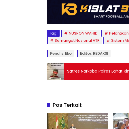
Tag:
NUSRON WAHID
Pelantikan
Semangat Nasional ATR
Sistem Me
Penulis: Eko
Editor: REDAKSI
Satres Narkoba Polres Lahat Ring
Pos Terkait