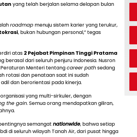
jutan
yang telah berjalan selama delapan bulan
dalah
roadmap
menuju sistem karier yang terukur,
tokrasi
, bukan hubungan personal,” tegas
erdiri atas
2 Pejabat Pimpinan Tinggi Pratama
g berasal dari seluruh penjuru Indonesia. Nusron
eraturan Menteri tentang
career path
sedang
ah rotasi dan penataan saat ini sudah
il dan berorientasi pada kinerja.
organisasi yang multi-sirkuler, dengan
ng the gain
. Semua orang mendapatkan giliran,
ahnya.
 pentingnya semangat
nationwide
, bahwa setiap
 di seluruh wilayah Tanah Air, dari pusat hingga