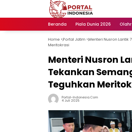
Langsung
ke
konten
Beranda
Piala Dunia 2026
Olah
Home
Portal Jatim
Menteri Nusron Lantik
-
-
Meritokrasi
Menteri Nusron Lan
Tekankan Semang
Teguhkan Meritok
Portal-Indonesia.com
4 Juli 2025