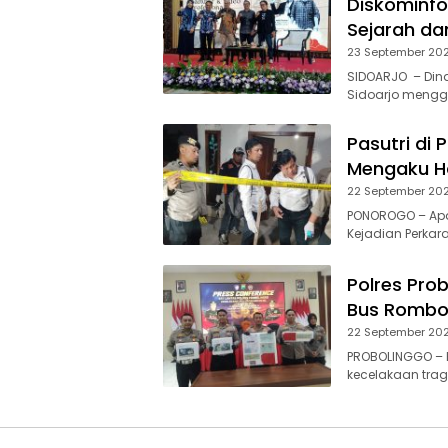
Diskominfo
Sejarah da
23 September 20
SIDOARJO – Dina
Sidoarjo mengge
Pasutri di
Mengaku Ha
22 September 20
PONOROGO – Apar
Kejadian Perkar
Polres Pro
Bus Rombon
22 September 20
PROBOLINGGO – P
kecelakaan tra