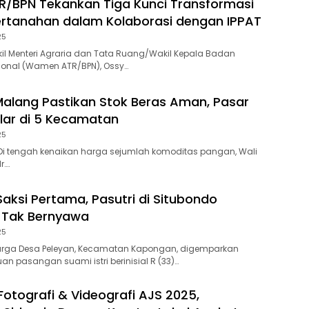
/BPN Tekankan Tiga Kunci Transformasi
rtanahan dalam Kolaborasi dengan IPPAT
25
l Menteri Agraria dan Tata Ruang/Wakil Kepala Badan
ional (Wamen ATR/BPN), Ossy…
Malang Pastikan Stok Beras Aman, Pasar
lar di 5 Kecamatan
25
Di tengah kenaikan harga sejumlah komoditas pangan, Wali
r….
Saksi Pertama, Pasutri di Situbondo
 Tak Bernyawa
25
rga Desa Peleyan, Kecamatan Kapongan, digemparkan
 pasangan suami istri berinisial R (33)…
otografi & Videografi AJS 2025,