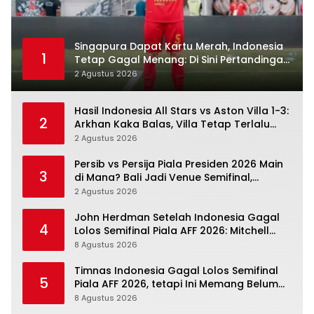
Singapura Dapat Kartu Merah, Indonesia
1
Tetap Gagal Menang: Di Sini Pertandingan
Berbelok
2 Agustus 2026
Hasil Indonesia All Stars vs Aston Villa 1-3:
2
Arkhan Kaka Balas, Villa Tetap Terlalu
Rapi
2 Agustus 2026
Persib vs Persija Piala Presiden 2026 Main
3
di Mana? Bali Jadi Venue Semifinal,
Ritmenya Beda
2 Agustus 2026
John Herdman Setelah Indonesia Gagal
4
Lolos Semifinal Piala AFF 2026: Mitchell
Baker Menjanjikan, Pemain Senior Terpukul
8 Agustus 2026
Timnas Indonesia Gagal Lolos Semifinal
5
Piala AFF 2026, tetapi Ini Memang Belum
Garis Akhir
8 Agustus 2026