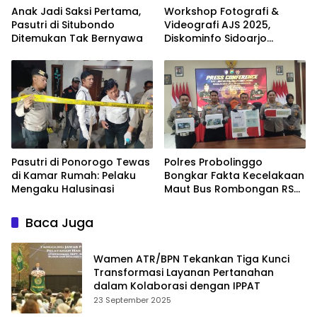
Anak Jadi Saksi Pertama,
Workshop Fotografi &
Pasutri di Situbondo
Videografi AJS 2025,
Ditemukan Tak Bernyawa
Diskominfo Sidoarjo
Dorong Kreator Lokal
Angkat Sejarah dan
Budaya
Pasutri di Ponorogo Tewas
Polres Probolinggo
di Kamar Rumah: Pelaku
Bongkar Fakta Kecelakaan
Mengaku Halusinasi
Maut Bus Rombongan RS
Bina Sehat di Bromo
Baca Juga
Wamen ATR/BPN Tekankan Tiga Kunci
Transformasi Layanan Pertanahan
dalam Kolaborasi dengan IPPAT
23 September 2025