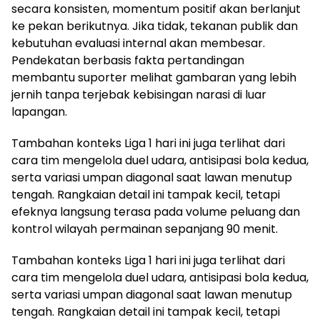
secara konsisten, momentum positif akan berlanjut
ke pekan berikutnya. Jika tidak, tekanan publik dan
kebutuhan evaluasi internal akan membesar.
Pendekatan berbasis fakta pertandingan
membantu suporter melihat gambaran yang lebih
jernih tanpa terjebak kebisingan narasi di luar
lapangan.
Tambahan konteks Liga 1 hari ini juga terlihat dari
cara tim mengelola duel udara, antisipasi bola kedua,
serta variasi umpan diagonal saat lawan menutup
tengah. Rangkaian detail ini tampak kecil, tetapi
efeknya langsung terasa pada volume peluang dan
kontrol wilayah permainan sepanjang 90 menit.
Tambahan konteks Liga 1 hari ini juga terlihat dari
cara tim mengelola duel udara, antisipasi bola kedua,
serta variasi umpan diagonal saat lawan menutup
tengah. Rangkaian detail ini tampak kecil, tetapi