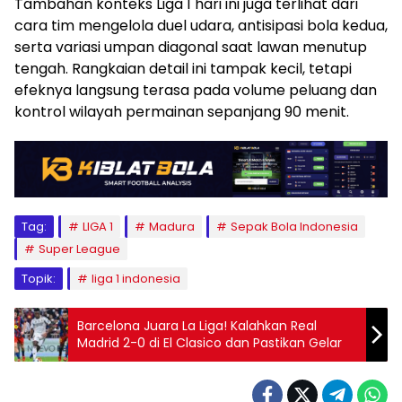
Tambahan konteks Liga 1 hari ini juga terlihat dari
cara tim mengelola duel udara, antisipasi bola kedua,
serta variasi umpan diagonal saat lawan menutup
tengah. Rangkaian detail ini tampak kecil, tetapi
efeknya langsung terasa pada volume peluang dan
kontrol wilayah permainan sepanjang 90 menit.
Tag:
LIGA 1
Madura
Sepak Bola Indonesia
Super League
Topik:
liga 1 indonesia
Barcelona Juara La Liga! Kalahkan Real
Madrid 2-0 di El Clasico dan Pastikan Gelar