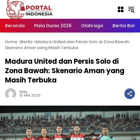
Langsung
ke
konten
Beranda
Piala Dunia 2026
Olahraga
Berita Bola H
Home
Berita
Madura United dan Persis Solo di Zona Bawah:
-
-
Skenario Aman yang Masih Terbuka
Madura United dan Persis Solo di
Zona Bawah: Skenario Aman yang
Masih Terbuka
Willy
10 Mei 2026