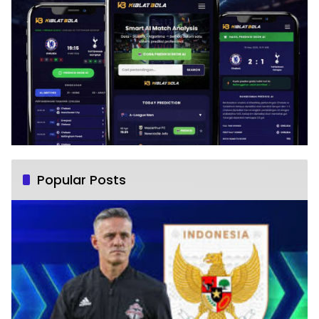
Popular Posts