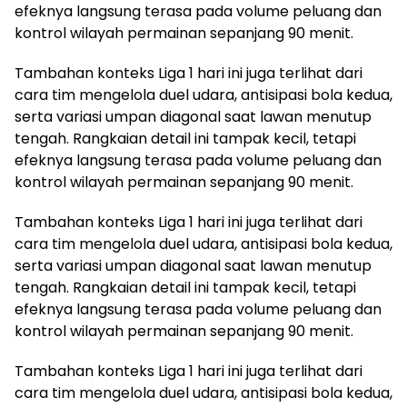
efeknya langsung terasa pada volume peluang dan
kontrol wilayah permainan sepanjang 90 menit.
Tambahan konteks Liga 1 hari ini juga terlihat dari
cara tim mengelola duel udara, antisipasi bola kedua,
serta variasi umpan diagonal saat lawan menutup
tengah. Rangkaian detail ini tampak kecil, tetapi
efeknya langsung terasa pada volume peluang dan
kontrol wilayah permainan sepanjang 90 menit.
Tambahan konteks Liga 1 hari ini juga terlihat dari
cara tim mengelola duel udara, antisipasi bola kedua,
serta variasi umpan diagonal saat lawan menutup
tengah. Rangkaian detail ini tampak kecil, tetapi
efeknya langsung terasa pada volume peluang dan
kontrol wilayah permainan sepanjang 90 menit.
Tambahan konteks Liga 1 hari ini juga terlihat dari
cara tim mengelola duel udara, antisipasi bola kedua,