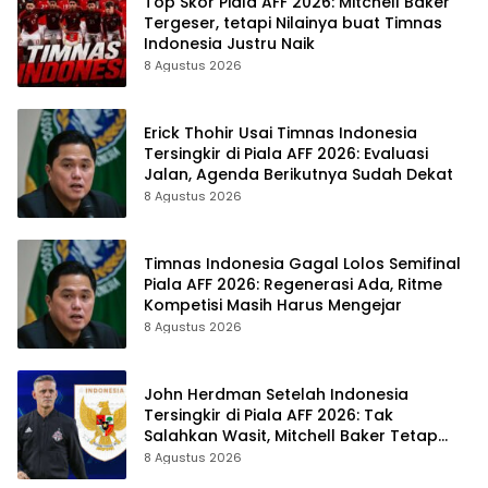
Top Skor Piala AFF 2026: Mitchell Baker
Tergeser, tetapi Nilainya buat Timnas
Indonesia Justru Naik
8 Agustus 2026
Erick Thohir Usai Timnas Indonesia
Tersingkir di Piala AFF 2026: Evaluasi
Jalan, Agenda Berikutnya Sudah Dekat
8 Agustus 2026
Timnas Indonesia Gagal Lolos Semifinal
Piala AFF 2026: Regenerasi Ada, Ritme
Kompetisi Masih Harus Mengejar
8 Agustus 2026
John Herdman Setelah Indonesia
Tersingkir di Piala AFF 2026: Tak
Salahkan Wasit, Mitchell Baker Tetap
Jadi Modal
8 Agustus 2026