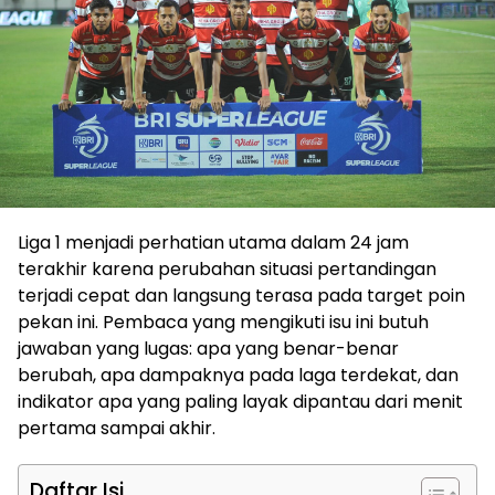
Liga 1 menjadi perhatian utama dalam 24 jam
terakhir karena perubahan situasi pertandingan
terjadi cepat dan langsung terasa pada target poin
pekan ini. Pembaca yang mengikuti isu ini butuh
jawaban yang lugas: apa yang benar-benar
berubah, apa dampaknya pada laga terdekat, dan
indikator apa yang paling layak dipantau dari menit
pertama sampai akhir.
Daftar Isi