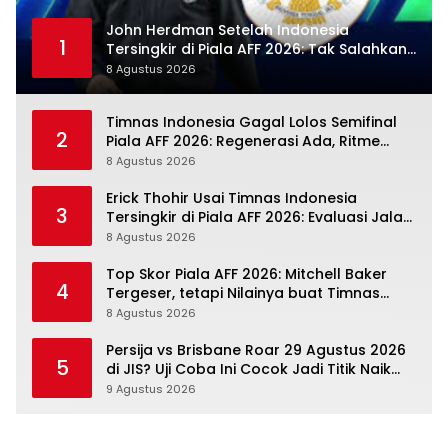
John Herdman Setelah Indonesia
1
Tersingkir di Piala AFF 2026: Tak Salahkan
Wasit, Mitchell Baker Tetap Jadi Modal
8 Agustus 2026
Timnas Indonesia Gagal Lolos Semifinal
2
Piala AFF 2026: Regenerasi Ada, Ritme
Kompetisi Masih Harus Mengejar
8 Agustus 2026
Erick Thohir Usai Timnas Indonesia
3
Tersingkir di Piala AFF 2026: Evaluasi Jalan,
Agenda Berikutnya Sudah Dekat
8 Agustus 2026
Top Skor Piala AFF 2026: Mitchell Baker
4
Tergeser, tetapi Nilainya buat Timnas
Indonesia Justru Naik
8 Agustus 2026
Persija vs Brisbane Roar 29 Agustus 2026
5
di JIS? Uji Coba Ini Cocok Jadi Titik Naik
Macan Kemayoran
9 Agustus 2026