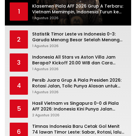
Klasemen Piala AFF 2026 Grup A Terbaru:
1
Vietnam Memimpin, Indonesia Turun ke
Posisi Tiga
1 Agustus 2026
Statistik Timor Leste vs Indonesia 0-3:
2
Garuda Menang Besar Setelah Menang
Angka Lebih Dulu
1 Agustus 2026
Indonesia All Stars vs Aston Villa Jam
3
Berapa? Kickoff 20.00 WIB dan Cara
Nonton Resminya
1 Agustus 2026
Persib Juara Grup A Piala Presiden 2026:
4
Rotasi Jalan, Tolic Punya Alasan untuk
Percaya
1 Agustus 2026
Hasil Vietnam vs Singapura 0-0 di Piala
5
AFF 2026: Indonesia Kini Punya Jalan
Terbuka
2 Agustus 2026
Timnas Indonesia Baru Cetak Gol Menit
6
74 lawan Timor Leste: Sabar, Rotasi, lalu