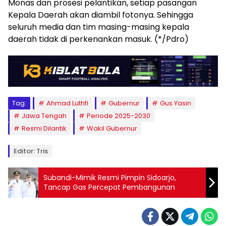
Monas dan prosesi pelantikan, setiap pasangan
Kepala Daerah akan diambil fotonya. Sehingga
seluruh media dan tim masing-masing kepala
daerah tidak di perkenankan masuk. (*/Pdro)
Tag:
Ahmad Luthfi
Gubernur
Gus Yasin
Jawa Tengah
Periode 2025-2030
Resmi Dilantik
Wakil Gubernur
Editor: Tris
Subandi-Mimik Resmi Pimpin Sidoarjo,
Tancap Gas Percepat Pembangunan