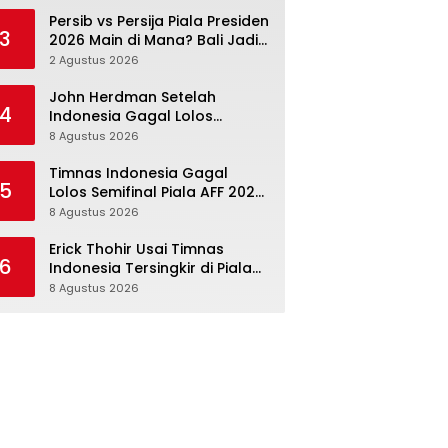
Persib vs Persija Piala Presiden
3
2026 Main di Mana? Bali Jadi
Venue Semifinal, Ritmenya
2 Agustus 2026
Beda
John Herdman Setelah
4
Indonesia Gagal Lolos
Semifinal Piala AFF 2026:
8 Agustus 2026
Mitchell Baker Menjanjikan,
Pemain Senior Terpukul
Timnas Indonesia Gagal
5
Lolos Semifinal Piala AFF 2026,
tetapi Ini Memang Belum
8 Agustus 2026
Garis Akhir
Erick Thohir Usai Timnas
6
Indonesia Tersingkir di Piala
AFF 2026: Evaluasi Jalan,
8 Agustus 2026
Agenda Berikutnya Menunggu