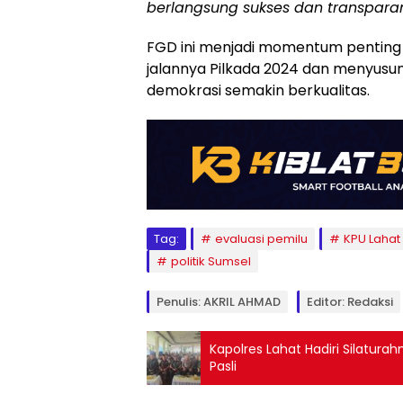
berlangsung sukses dan transparan
FGD ini menjadi momentum penting
jalannya Pilkada 2024 dan menyusun
demokrasi semakin berkualitas.
Tag:
evaluasi pemilu
KPU Lahat
politik Sumsel
Penulis: AKRIL AHMAD
Editor: Redaksi
Kapolres Lahat Hadiri Silatura
Pasli