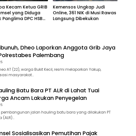
mba Kecam Ketua GRIB
Kemensos Ungkap Judi
umsel yang Diduga
Online, 361 NIK di Musi Rawas
k Panglima DPC HSB
Langsung Dibekukan
bang
bunuh, Dheo Laporkan Anggota Grib Jaya
Polrestabes Palembang
25
o AT (22), warga Bukit Kecil, resmi melaporkan Yakup,
sasi masyarakat…
auling Batu Bara PT ALR di Lahat Tuai
arga Ancam Lakukan Penyegelan
25
as pembangunan jalan hauling batu bara yang dilakukan PT
a (ALR)…
el Sosialisasikan Pemutihan Pajak