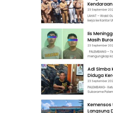
Kendaraan 
23 September 20
LAHAT – Wakil G
kerja ke Kantor
Iis Meningg
Masih Buro
23 September 20
PALEMBANG – Tim
mengungkap ka
Adi Simba 
Diduga Ke
23 September 20
PALEMBANG- Ket
Sukarame Palem
Kemensos U
Langsung 