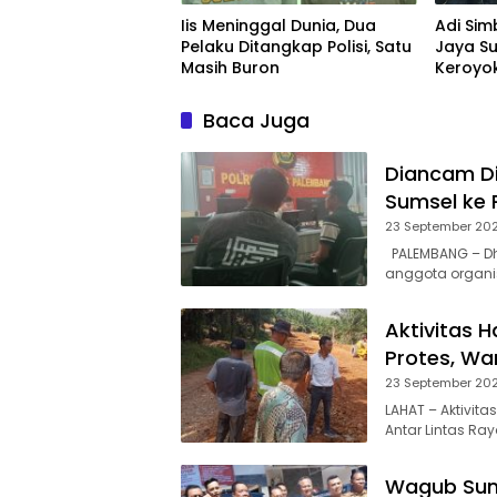
Iis Meninggal Dunia, Dua
Adi Si
Pelaku Ditangkap Polisi, Satu
Jaya S
Masih Buron
Keroyo
Palem
Baca Juga
Diancam Di
Sumsel ke 
23 September 20
PALEMBANG – Dhe
anggota organi
Aktivitas H
Protes, W
23 September 20
LAHAT – Aktivit
Antar Lintas Ray
Wagub Sums