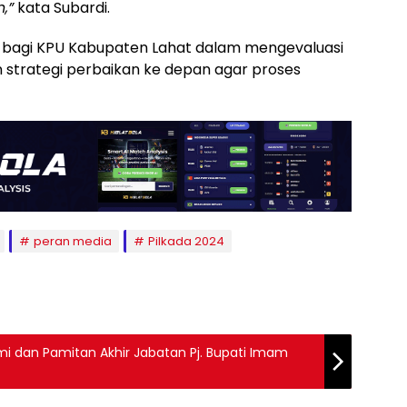
,”
kata Subardi.
 bagi KPU Kabupaten Lahat dalam mengevaluasi
 strategi perbaikan ke depan agar proses
peran media
Pilkada 2024
hmi dan Pamitan Akhir Jabatan Pj. Bupati Imam