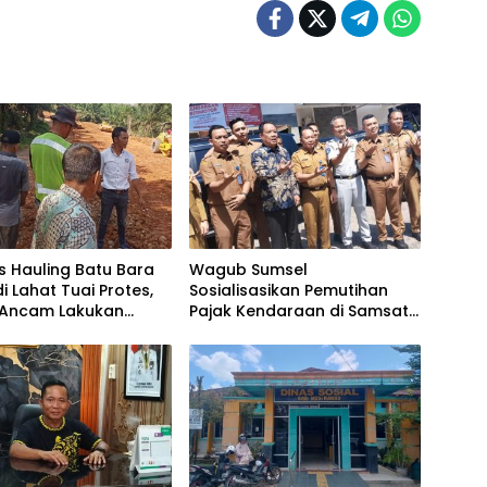
as Hauling Batu Bara
Wagub Sumsel
di Lahat Tuai Protes,
Sosialisasikan Pemutihan
Ancam Lakukan
Pajak Kendaraan di Samsat
elan
Lahat