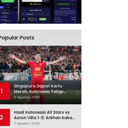
Popular Posts
Singapura Dapat Kartu
1
Merah, Indonesia Tetap
Gagal Menang: Di Sini
2 Agustus 2026
Pertandingan Berbelok
Hasil Indonesia All Stars vs
2
Aston Villa 1-3: Arkhan Kaka
Balas, Villa Tetap Terlalu Rapi
2 Agustus 2026