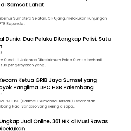
di Samsat Lahat
25
ubernur Sumatera Selatan, Cik Ujang, melakukan kunjungan
 UPTB Bapenda…
al Dunia, Dua Pelaku Ditangkap Polisi, Satu
n
25
 Subdit III Jatanras Ditreskrimum Polda Sumsel berhasil
sus pengeroyokan yang…
Kecam Ketua GRIB Jaya Sumsel yang
royok Panglima DPC HSB Palembang
25
ua PAC HSB (Harimau Sumatera Bersatu) Kecamatan
bang Hadi Santoso yang sering disapa…
ngkap Judi Online, 361 NIK di Musi Rawas
Dibekukan