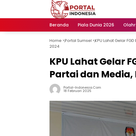
Langsung
ke
konten
Beranda
Piala Dunia 2026
Olah
Home
Portal Sumsel
KPU Lahat Gelar FGD 
-
-
2024
KPU Lahat Gelar 
Partai dan Media, 
Portal-Indonesia.com
18 Februari 2025