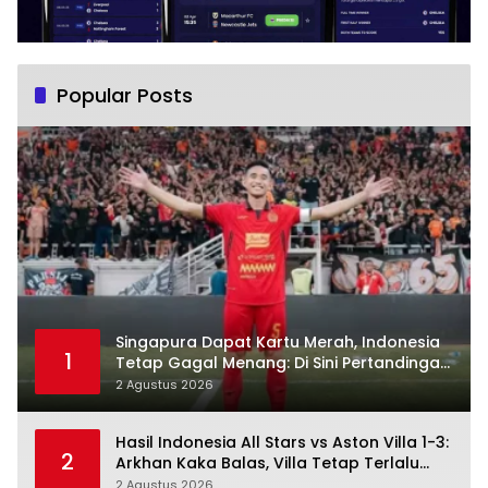
Popular Posts
Singapura Dapat Kartu Merah, Indonesia
1
Tetap Gagal Menang: Di Sini Pertandingan
Berbelok
2 Agustus 2026
Hasil Indonesia All Stars vs Aston Villa 1-3:
2
Arkhan Kaka Balas, Villa Tetap Terlalu
Rapi
2 Agustus 2026