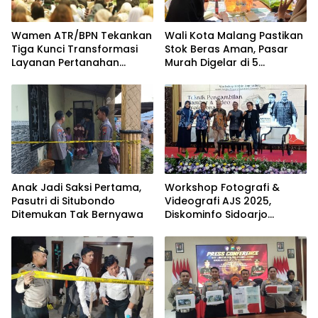
Wamen ATR/BPN Tekankan
Wali Kota Malang Pastikan
Tiga Kunci Transformasi
Stok Beras Aman, Pasar
Layanan Pertanahan
Murah Digelar di 5
dalam Kolaborasi dengan
Kecamatan
IPPAT
Anak Jadi Saksi Pertama,
Workshop Fotografi &
Pasutri di Situbondo
Videografi AJS 2025,
Ditemukan Tak Bernyawa
Diskominfo Sidoarjo
Dorong Kreator Lokal
Angkat Sejarah dan
Budaya