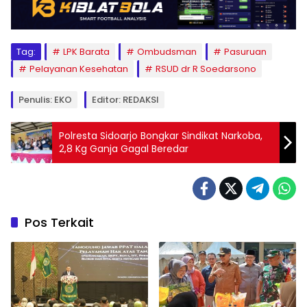
Tag:
LPK Barata
Ombudsman
Pasuruan
Pelayanan Kesehatan
RSUD dr R Soedarsono
Penulis: EKO
Editor: REDAKSI
Polresta Sidoarjo Bongkar Sindikat Narkoba,
2,8 Kg Ganja Gagal Beredar
Pos Terkait