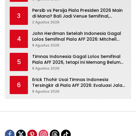
Persib vs Persija Piala Presiden 2026 Main
3
di Mana? Bali Jadi Venue Semifinal,
Ritmenya Beda
2 Agustus 2026
John Herdman Setelah Indonesia Gagal
4
Lolos Semifinal Piala AFF 2026: Mitchell
Baker Menjanjikan, Pemain Senior Terpukul
8 Agustus 2026
Timnas Indonesia Gagal Lolos Semifinal
5
Piala AFF 2026, tetapi Ini Memang Belum
Garis Akhir
8 Agustus 2026
Erick Thohir Usai Timnas Indonesia
6
Tersingkir di Piala AFF 2026: Evaluasi Jalan,
Agenda Berikutnya Menunggu
8 Agustus 2026