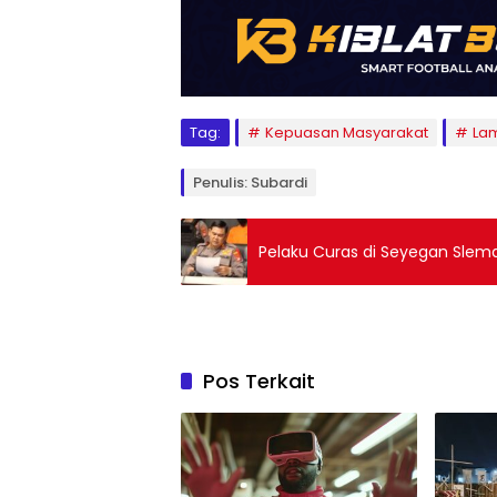
Tag:
Kepuasan Masyarakat
Lam
Penulis: Subardi
Pelaku Curas di Seyegan Slema
Pos Terkait