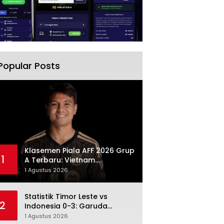
Popular Posts
Klasemen Piala AFF 2026 Grup
1
A Terbaru: Vietnam
Memimpin, Indonesia Turun ke
1 Agustus 2026
Posisi Tiga
Statistik Timor Leste vs
2
Indonesia 0-3: Garuda
Menang Besar Setelah
1 Agustus 2026