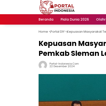
Langsung
ke
konten
Beranda
Piala Dunia 2026
Olah
Home
Portal DIY
Kepuasan Masyarakat T
-
-
Kepuasan Masyar
Pemkab Sleman L
Portal-Indonesia.com
22 Desember 2024