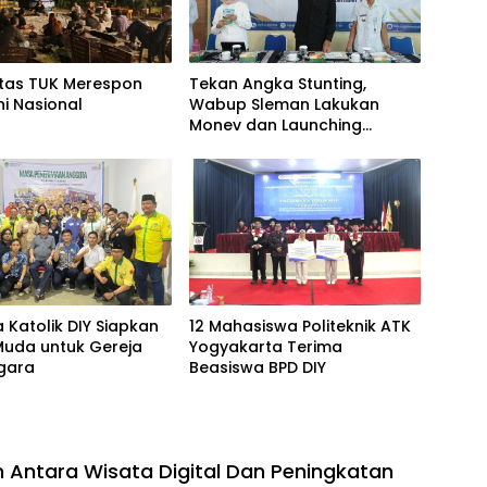
tas TUK Merespon
Tekan Angka Stunting,
ni Nasional
Wabup Sleman Lakukan
Monev dan Launching
Inovasi “KENCENG”
Kapanewon Turi
Katolik DIY Siapkan
12 Mahasiswa Politeknik ATK
Muda untuk Gereja
Yogyakarta Terima
gara
Beasiswa BPD DIY
n Antara Wisata Digital Dan Peningkatan