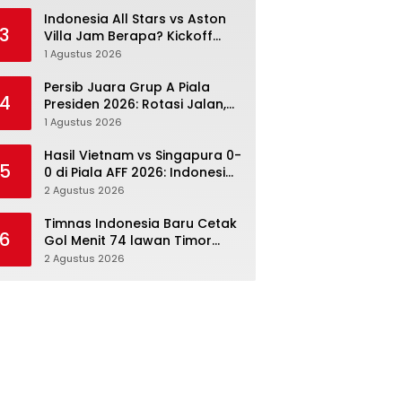
Menang Angka Lebih Dulu
Indonesia All Stars vs Aston
3
Villa Jam Berapa? Kickoff
20.00 WIB dan Cara Nonton
1 Agustus 2026
Resminya
Persib Juara Grup A Piala
4
Presiden 2026: Rotasi Jalan,
Tolic Punya Alasan untuk
1 Agustus 2026
Percaya
Hasil Vietnam vs Singapura 0-
5
0 di Piala AFF 2026: Indonesia
Kini Punya Jalan Terbuka
2 Agustus 2026
Timnas Indonesia Baru Cetak
6
Gol Menit 74 lawan Timor
Leste: Sabar, Rotasi, lalu
2 Agustus 2026
Pecah