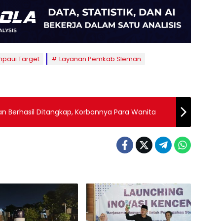
paui Target
Layanan Pemkab Sleman
n Berhasil Ditangkap, Korbannya Para Wanita