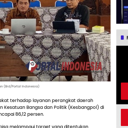
 (Brd/Portal Indonesia)
akat terhadap layanan perangkat daerah
n Kesatuan Bangsa dan Politik (Kesbangpol) di
capai 86,12 persen.
bisa melampaui target yang ditentukan