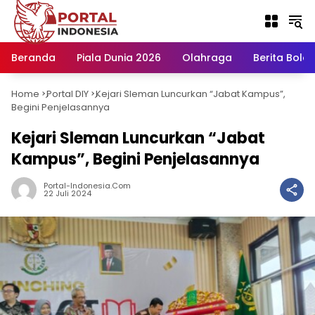
Langsung
ke
konten
Beranda
Piala Dunia 2026
Olahraga
Berita Bola H
Home
Portal DIY
Kejari Sleman Luncurkan “Jabat Kampus”,
-
-
Begini Penjelasannya
Kejari Sleman Luncurkan “Jabat
Kampus”, Begini Penjelasannya
Portal-Indonesia.com
22 Juli 2024