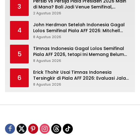
Persib vs Persija Piala Presiden 2026 Main
3
di Mana? Bali Jadi Venue Semifinal,
Ritmenya Beda
2 Agustus 2026
John Herdman Setelah Indonesia Gagal
4
Lolos Semifinal Piala AFF 2026: Mitchell
Baker Menjanjikan, Pemain Senior Terpukul
8 Agustus 2026
Timnas Indonesia Gagal Lolos Semifinal
5
Piala AFF 2026, tetapi Ini Memang Belum
Garis Akhir
8 Agustus 2026
Erick Thohir Usai Timnas Indonesia
6
Tersingkir di Piala AFF 2026: Evaluasi Jalan,
Agenda Berikutnya Menunggu
8 Agustus 2026