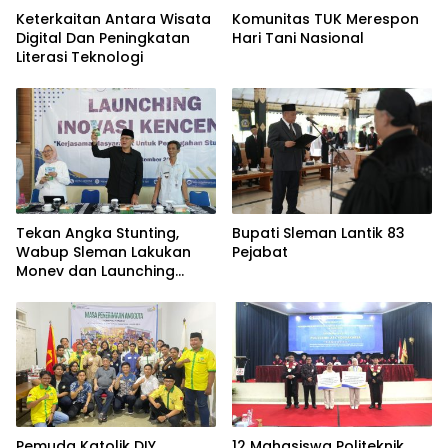
Keterkaitan Antara Wisata
Komunitas TUK Merespon
Digital Dan Peningkatan
Hari Tani Nasional
Literasi Teknologi
Tekan Angka Stunting,
Bupati Sleman Lantik 83
Wabup Sleman Lakukan
Pejabat
Monev dan Launching
Inovasi “KENCENG”
Kapanewon Turi
Pemuda Katolik DIY
12 Mahasiswa Politeknik