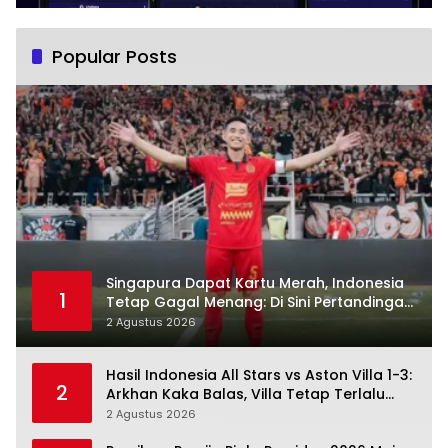
Popular Posts
Singapura Dapat Kartu Merah, Indonesia
1
Tetap Gagal Menang: Di Sini Pertandingan
Berbelok
2 Agustus 2026
Hasil Indonesia All Stars vs Aston Villa 1-3:
2
Arkhan Kaka Balas, Villa Tetap Terlalu
Rapi
2 Agustus 2026