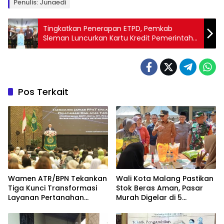
Penulis: Junaedi
Tingkatkan Penerapan ETPD, Pemkab
Sleman Luncurkan Kartu Kredit Pemerintah
Daerah
Pos Terkait
Wamen ATR/BPN Tekankan
Wali Kota Malang Pastikan
Tiga Kunci Transformasi
Stok Beras Aman, Pasar
Layanan Pertanahan
Murah Digelar di 5
dalam Kolaborasi dengan
Kecamatan
IPPAT