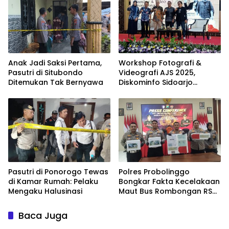
Anak Jadi Saksi Pertama,
Workshop Fotografi &
Pasutri di Situbondo
Videografi AJS 2025,
Ditemukan Tak Bernyawa
Diskominfo Sidoarjo
Dorong Kreator Lokal
Angkat Sejarah dan
Budaya
Pasutri di Ponorogo Tewas
Polres Probolinggo
di Kamar Rumah: Pelaku
Bongkar Fakta Kecelakaan
Mengaku Halusinasi
Maut Bus Rombongan RS
Bina Sehat di Bromo
Baca Juga