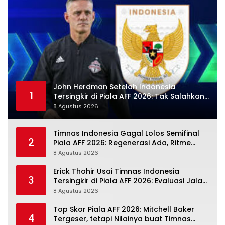
John Herdman Setelah Indonesia
1
Tersingkir di Piala AFF 2026: Tak Salahkan
Wasit, Mitchell Baker Tetap Jadi Modal
8 Agustus 2026
Timnas Indonesia Gagal Lolos Semifinal
2
Piala AFF 2026: Regenerasi Ada, Ritme
Kompetisi Masih Harus Mengejar
8 Agustus 2026
Erick Thohir Usai Timnas Indonesia
3
Tersingkir di Piala AFF 2026: Evaluasi Jalan,
Agenda Berikutnya Sudah Dekat
8 Agustus 2026
Top Skor Piala AFF 2026: Mitchell Baker
4
Tergeser, tetapi Nilainya buat Timnas