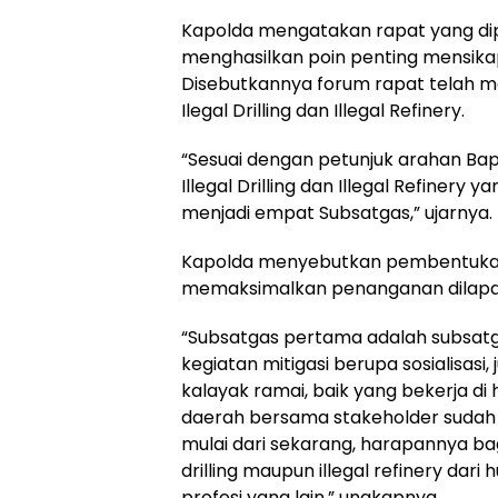
Kapolda mengatakan rapat yang dip
menghasilkan poin penting mensikapi 
Disebutkannya forum rapat telah 
Ilegal Drilling dan Illegal Refinery.
“Sesuai dengan petunjuk arahan Bap
Illegal Drilling dan Illegal Refinery 
menjadi empat Subsatgas,” ujarnya.
Kapolda menyebutkan pembentukan
memaksimalkan penanganan dilap
“Subsatgas pertama adalah subsatga
kegiatan mitigasi berupa sosialisa
kalayak ramai, baik yang bekerja di
daerah bersama stakeholder sudah 
mulai dari sekarang, harapannya bag
drilling maupun illegal refinery dari
profesi yang lain,” ungkapnya.