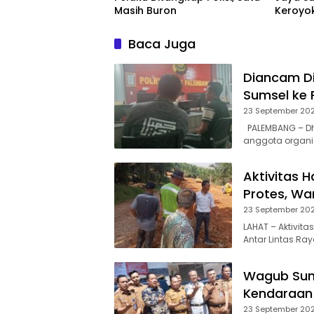
Masih Buron
Keroyo
Palem
Baca Juga
Diancam Di
Sumsel ke 
23 September 20
PALEMBANG – Dhe
anggota organi
Aktivitas H
Protes, W
23 September 20
LAHAT – Aktivit
Antar Lintas Ray
Wagub Sums
Kendaraan 
23 September 20