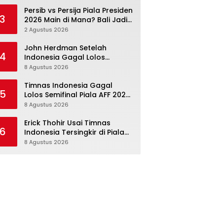
Persib vs Persija Piala Presiden
3
2026 Main di Mana? Bali Jadi
Venue Semifinal, Ritmenya
2 Agustus 2026
Beda
John Herdman Setelah
4
Indonesia Gagal Lolos
Semifinal Piala AFF 2026:
8 Agustus 2026
Mitchell Baker Menjanjikan,
Pemain Senior Terpukul
Timnas Indonesia Gagal
5
Lolos Semifinal Piala AFF 2026,
tetapi Ini Memang Belum
8 Agustus 2026
Garis Akhir
Erick Thohir Usai Timnas
6
Indonesia Tersingkir di Piala
AFF 2026: Evaluasi Jalan,
8 Agustus 2026
Agenda Berikutnya Menunggu