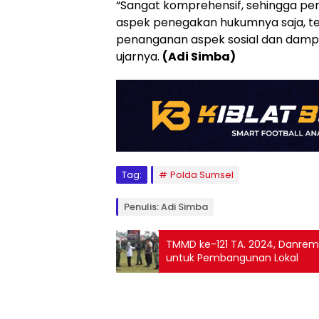
“Sangat komprehensif, sehingga per
aspek penegakan hukumnya saja, tet
penanganan aspek sosial dan dampak
ujarnya.
(Adi Simba)
Tag:
Polda Sumsel
Penulis: Adi Simba
TMMD ke-121 TA. 2024, Danrem
untuk Pembangunan Lokal