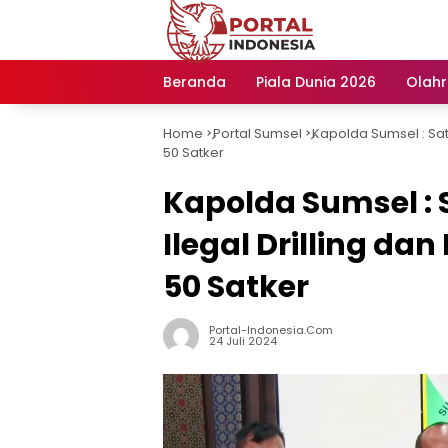
Langsung
ke
konten
Beranda
Piala Dunia 2026
Olah
Home
Portal Sumsel
Kapolda Sumsel : Sat
-
-
50 Satker
Kapolda Sumsel :
Ilegal Drilling dan
50 Satker
Portal-Indonesia.com
24 Juli 2024