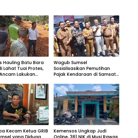
as Hauling Batu Bara
Wagub Sumsel
di Lahat Tuai Protes,
Sosialisasikan Pemutihan
Ancam Lakukan
Pajak Kendaraan di Samsat
elan
Lahat
mba Kecam Ketua GRIB
Kemensos Ungkap Judi
umsel yang Diduga
Online, 361 NIK di Musi Rawas