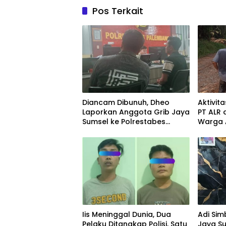
Pos Terkait
Diancam Dibunuh, Dheo
Aktivit
Laporkan Anggota Grib Jaya
PT ALR 
Sumsel ke Polrestabes
Warga 
Palembang
Penyeg
Iis Meninggal Dunia, Dua
Adi Si
Pelaku Ditangkap Polisi, Satu
Jaya S