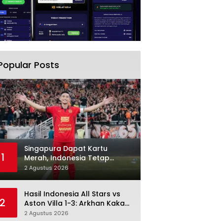
Popular Posts
Singapura Dapat Kartu
1
Merah, Indonesia Tetap
Gagal Menang: Di Sini
2 Agustus 2026
Pertandingan Berbelok
Hasil Indonesia All Stars vs
2
Aston Villa 1-3: Arkhan Kaka
Balas, Villa Tetap Terlalu Rapi
2 Agustus 2026