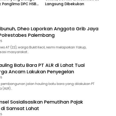
k Panglima DPC HSB
Langsung Dibekukan
bang
bunuh, Dheo Laporkan Anggota Grib Jaya
Polrestabes Palembang
25
o AT (22), warga Bukit Kecil, resmi melaporkan Yakup,
sasi masyarakat…
auling Batu Bara PT ALR di Lahat Tuai
arga Ancam Lakukan Penyegelan
25
as pembangunan jalan hauling batu bara yang dilakukan PT
a (ALR)…
el Sosialisasikan Pemutihan Pajak
di Samsat Lahat
25