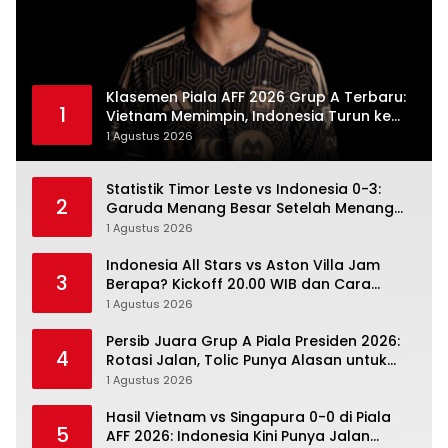
Klasemen Piala AFF 2026 Grup A Terbaru:
1
Vietnam Memimpin, Indonesia Turun ke
Posisi Tiga
1 Agustus 2026
Statistik Timor Leste vs Indonesia 0-3:
2
Garuda Menang Besar Setelah Menang
Angka Lebih Dulu
1 Agustus 2026
Indonesia All Stars vs Aston Villa Jam
3
Berapa? Kickoff 20.00 WIB dan Cara
Nonton Resminya
1 Agustus 2026
Persib Juara Grup A Piala Presiden 2026:
4
Rotasi Jalan, Tolic Punya Alasan untuk
Percaya
1 Agustus 2026
Hasil Vietnam vs Singapura 0-0 di Piala
5
AFF 2026: Indonesia Kini Punya Jalan