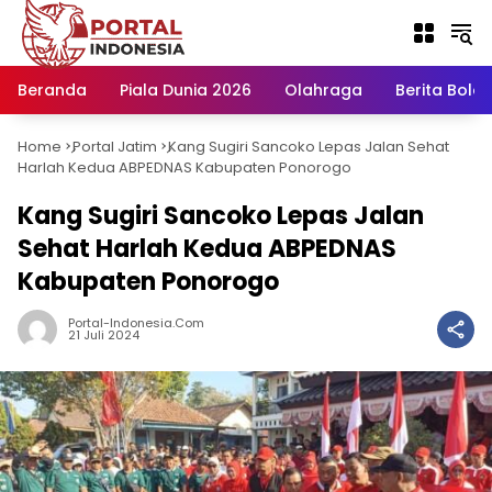
Langsung
ke
konten
Beranda
Piala Dunia 2026
Olahraga
Berita Bola H
Home
Portal Jatim
Kang Sugiri Sancoko Lepas Jalan Sehat
-
-
Harlah Kedua ABPEDNAS Kabupaten Ponorogo
Kang Sugiri Sancoko Lepas Jalan
Sehat Harlah Kedua ABPEDNAS
Kabupaten Ponorogo
Portal-Indonesia.com
21 Juli 2024