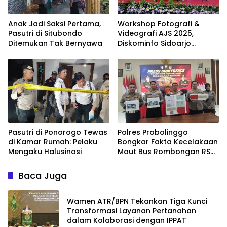
Anak Jadi Saksi Pertama,
Workshop Fotografi &
Pasutri di Situbondo
Videografi AJS 2025,
Ditemukan Tak Bernyawa
Diskominfo Sidoarjo
Dorong Kreator Lokal
Angkat Sejarah dan
Budaya
Pasutri di Ponorogo Tewas
Polres Probolinggo
di Kamar Rumah: Pelaku
Bongkar Fakta Kecelakaan
Mengaku Halusinasi
Maut Bus Rombongan RS
Bina Sehat di Bromo
Baca Juga
Wamen ATR/BPN Tekankan Tiga Kunci
Transformasi Layanan Pertanahan
dalam Kolaborasi dengan IPPAT