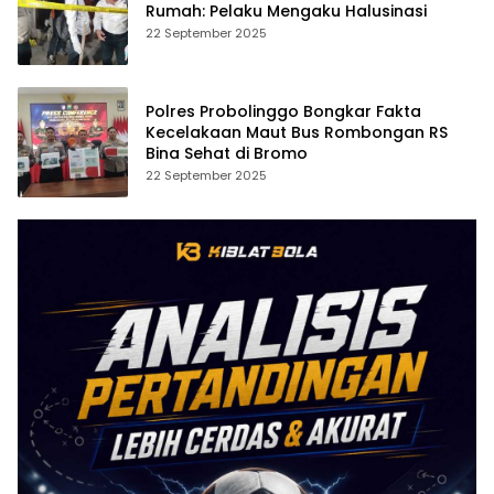
Rumah: Pelaku Mengaku Halusinasi
22 September 2025
Polres Probolinggo Bongkar Fakta
Kecelakaan Maut Bus Rombongan RS
Bina Sehat di Bromo
22 September 2025