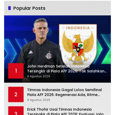
Popular Posts
John Herdman Setelah Indonesia
1
Tersingkir di Piala AFF 2026: Tak Salahkan
Wasit, Mitchell Baker Tetap Jadi Modal
8 Agustus 2026
Timnas Indonesia Gagal Lolos Semifinal
2
Piala AFF 2026: Regenerasi Ada, Ritme
Kompetisi Masih Harus Mengejar
8 Agustus 2026
Erick Thohir Usai Timnas Indonesia
3
Tersingkir di Piala AFF 2026: Evaluasi Jalan,