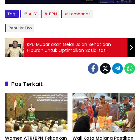
Tag:
AHY
BPN
Lemhanas
Penulis: Eko
KPU Mubar akan Gelar Jalan Sehat dan
Hiburan untuk Optimalkan Sosialisasi
Tahapan Pilkada
Pos Terkait
Wamen ATR/BPN Tekankan
Wali Kota Malang Pastikan