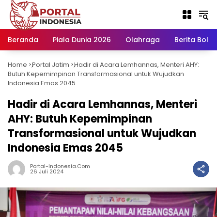
Langsung
ke
konten
Beranda
Piala Dunia 2026
Olahraga
Berita Bola H
Home
Portal Jatim
Hadir di Acara Lemhannas, Menteri AHY:
-
-
Butuh Kepemimpinan Transformasional untuk Wujudkan
Indonesia Emas 2045
Hadir di Acara Lemhannas, Menteri
AHY: Butuh Kepemimpinan
Transformasional untuk Wujudkan
Indonesia Emas 2045
Portal-Indonesia.com
26 Juli 2024