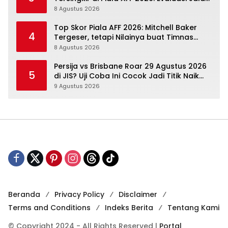
Agenda Berikutnya Sudah Dekat
8 Agustus 2026
Top Skor Piala AFF 2026: Mitchell Baker
4
Tergeser, tetapi Nilainya buat Timnas
Indonesia Justru Naik
8 Agustus 2026
Persija vs Brisbane Roar 29 Agustus 2026
5
di JIS? Uji Coba Ini Cocok Jadi Titik Naik
Macan Kemayoran
9 Agustus 2026
Beranda
Privacy Policy
Disclaimer
Terms and Conditions
Indeks Berita
Tentang Kami
© Copyright 2024 - All Rights Reserved |
Portal