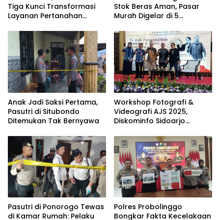
Tiga Kunci Transformasi
Stok Beras Aman, Pasar
Layanan Pertanahan
Murah Digelar di 5
dalam Kolaborasi dengan
Kecamatan
IPPAT
Anak Jadi Saksi Pertama,
Workshop Fotografi &
Pasutri di Situbondo
Videografi AJS 2025,
Ditemukan Tak Bernyawa
Diskominfo Sidoarjo
Dorong Kreator Lokal
Angkat Sejarah dan
Budaya
Pasutri di Ponorogo Tewas
Polres Probolinggo
di Kamar Rumah: Pelaku
Bongkar Fakta Kecelakaan