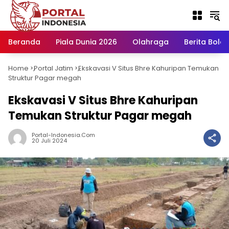
Langsung
ke
konten
Beranda
Piala Dunia 2026
Olahraga
Berita Bola H
Home
Portal Jatim
Ekskavasi V Situs Bhre Kahuripan Temukan
-
-
Struktur Pagar megah
Ekskavasi V Situs Bhre Kahuripan
Temukan Struktur Pagar megah
Portal-Indonesia.com
20 Juli 2024