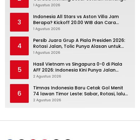
Angka Lebih Dulu
1 Agustus 2026
Indonesia All Stars vs Aston Villa Jam
3
Berapa? Kickoff 20.00 WIB dan Cara
Nonton Resminya
1 Agustus 2026
Persib Juara Grup A Piala Presiden 2026:
4
Rotasi Jalan, Tolic Punya Alasan untuk
Percaya
1 Agustus 2026
Hasil Vietnam vs Singapura 0-0 di Piala
5
AFF 2026: Indonesia Kini Punya Jalan
Terbuka
2 Agustus 2026
Timnas Indonesia Baru Cetak Gol Menit
6
74 lawan Timor Leste: Sabar, Rotasi, lalu
Pecah
2 Agustus 2026