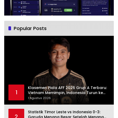
Popular Posts
Klasemen Piala AFF 2026 Grup A Terbaru:
1
Vietnam Memimpin, Indonesia Turun ke
Posisi Tiga
1 Agustus 2026
Statistik Timor Leste vs Indonesia 0-3:
2
Garuda Menang Besar Setelah Menang