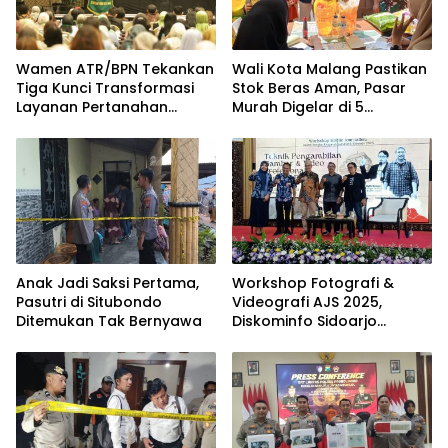
Wamen ATR/BPN Tekankan
Wali Kota Malang Pastikan
Tiga Kunci Transformasi
Stok Beras Aman, Pasar
Layanan Pertanahan
Murah Digelar di 5
dalam Kolaborasi dengan
Kecamatan
IPPAT
Anak Jadi Saksi Pertama,
Workshop Fotografi &
Pasutri di Situbondo
Videografi AJS 2025,
Ditemukan Tak Bernyawa
Diskominfo Sidoarjo
Dorong Kreator Lokal
Angkat Sejarah dan
Budaya