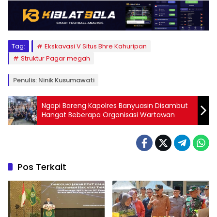
Tag:
Ekskavasi V Situs Bhre Kahuripan
Struktur Pagar megah
Penulis: Ninik Kusumawati
Ngopi Bareng Kapolres Banyuasin Disambut
Hangat Beberapa Organisasi Wartawan
Pos Terkait