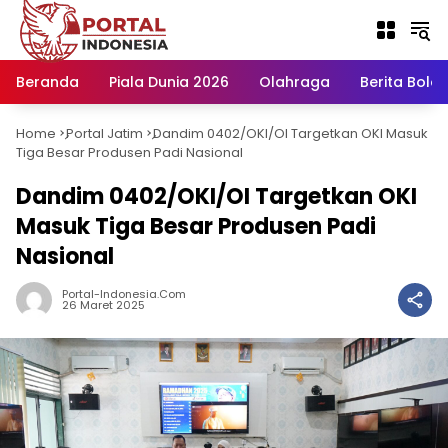
Langsung
ke
konten
Beranda
Piala Dunia 2026
Olahraga
Berita Bola H
Home
Portal Jatim
Dandim 0402/OKI/OI Targetkan OKI Masuk
-
-
Tiga Besar Produsen Padi Nasional
Dandim 0402/OKI/OI Targetkan OKI
Masuk Tiga Besar Produsen Padi
Nasional
Portal-Indonesia.com
26 Maret 2025