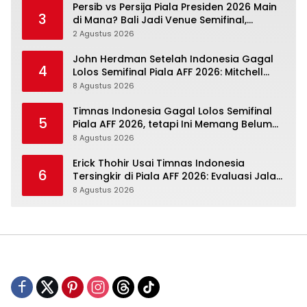
Persib vs Persija Piala Presiden 2026 Main
3
di Mana? Bali Jadi Venue Semifinal,
Ritmenya Beda
2 Agustus 2026
John Herdman Setelah Indonesia Gagal
4
Lolos Semifinal Piala AFF 2026: Mitchell
Baker Menjanjikan, Pemain Senior Terpukul
8 Agustus 2026
Timnas Indonesia Gagal Lolos Semifinal
5
Piala AFF 2026, tetapi Ini Memang Belum
Garis Akhir
8 Agustus 2026
Erick Thohir Usai Timnas Indonesia
6
Tersingkir di Piala AFF 2026: Evaluasi Jalan,
Agenda Berikutnya Menunggu
8 Agustus 2026