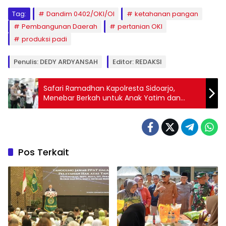
Tag:
Dandim 0402/OKI/OI
ketahanan pangan
Pembangunan Daerah
pertanian OKI
produksi padi
Penulis: DEDY ARDYANSAH
Editor: REDAKSI
Safari Ramadhan Kapolresta Sidoarjo,
Menebar Berkah untuk Anak Yatim dan
Duafa
Pos Terkait