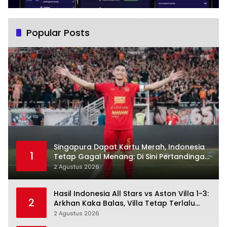
Popular Posts
Singapura Dapat Kartu Merah, Indonesia
1
Tetap Gagal Menang: Di Sini Pertandingan
Berbelok
2 Agustus 2026
Hasil Indonesia All Stars vs Aston Villa 1-3:
2
Arkhan Kaka Balas, Villa Tetap Terlalu
Rapi
2 Agustus 2026