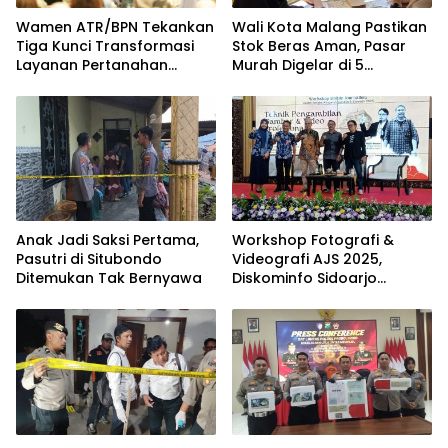
Wamen ATR/BPN Tekankan
Wali Kota Malang Pastikan
Tiga Kunci Transformasi
Stok Beras Aman, Pasar
Layanan Pertanahan
Murah Digelar di 5
dalam Kolaborasi dengan
Kecamatan
IPPAT
Anak Jadi Saksi Pertama,
Workshop Fotografi &
Pasutri di Situbondo
Videografi AJS 2025,
Ditemukan Tak Bernyawa
Diskominfo Sidoarjo
Dorong Kreator Lokal
Angkat Sejarah dan
Budaya