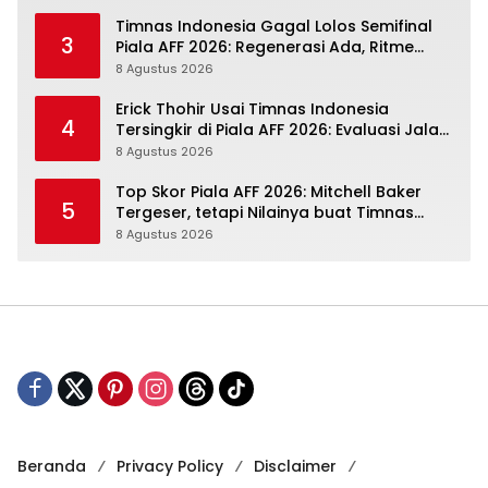
Timnas Indonesia Gagal Lolos Semifinal
3
Piala AFF 2026: Regenerasi Ada, Ritme
Kompetisi Masih Harus Mengejar
8 Agustus 2026
Erick Thohir Usai Timnas Indonesia
4
Tersingkir di Piala AFF 2026: Evaluasi Jalan,
Agenda Berikutnya Sudah Dekat
8 Agustus 2026
Top Skor Piala AFF 2026: Mitchell Baker
5
Tergeser, tetapi Nilainya buat Timnas
Indonesia Justru Naik
8 Agustus 2026
Beranda
Privacy Policy
Disclaimer