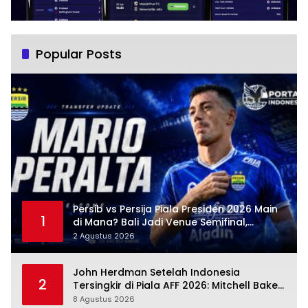
Popular Posts
Persib vs Persija Piala Presiden 2026 Main
1
di Mana? Bali Jadi Venue Semifinal,
Ritmenya Beda
2 Agustus 2026
John Herdman Setelah Indonesia
2
Tersingkir di Piala AFF 2026: Mitchell Baker
Tumbuh, Adaptasi ASEAN Belum Tuntas
8 Agustus 2026