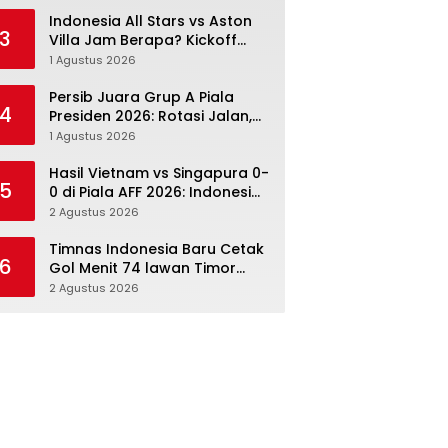
Menang Angka Lebih Dulu
Indonesia All Stars vs Aston
3
Villa Jam Berapa? Kickoff
20.00 WIB dan Cara Nonton
1 Agustus 2026
Resminya
Persib Juara Grup A Piala
4
Presiden 2026: Rotasi Jalan,
Tolic Punya Alasan untuk
1 Agustus 2026
Percaya
Hasil Vietnam vs Singapura 0-
5
0 di Piala AFF 2026: Indonesia
Kini Punya Jalan Terbuka
2 Agustus 2026
Timnas Indonesia Baru Cetak
6
Gol Menit 74 lawan Timor
Leste: Sabar, Rotasi, lalu
2 Agustus 2026
Pecah