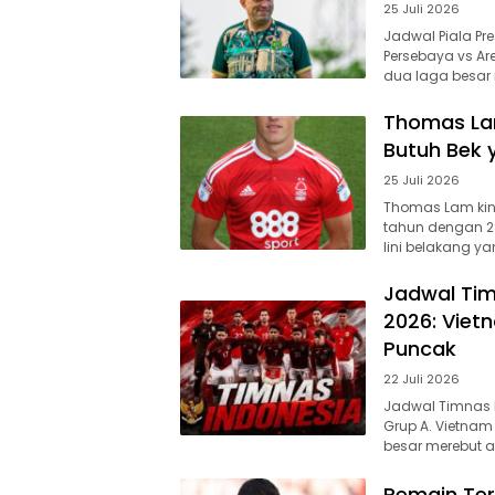
25 Juli 2026
Jadwal Piala Pre
Persebaya vs Ar
dua laga besar i
Thomas Lam
Butuh Bek
25 Juli 2026
Thomas Lam kini
tahun dengan 28
lini belakang yan
Jadwal Tim
2026: Viet
Puncak
22 Juli 2026
Jadwal Timnas In
Grup A. Vietna
besar merebut a
Pemain Ter