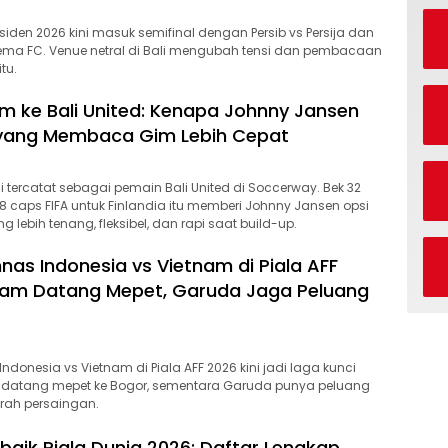
siden 2026 kini masuk semifinal dengan Persib vs Persija dan
ema FC. Venue netral di Bali mengubah tensi dan pembacaan
tu.
 ke Bali United: Kenapa Johnny Jansen
 yang Membaca Gim Lebih Cepat
 tercatat sebagai pemain Bali United di Soccerway. Bek 32
 caps FIFA untuk Finlandia itu memberi Johnny Jansen opsi
g lebih tenang, fleksibel, dan rapi saat build-up.
nas Indonesia vs Vietnam di Piala AFF
nam Datang Mepet, Garuda Jaga Peluang
donesia vs Vietnam di Piala AFF 2026 kini jadi laga kunci
m datang mepet ke Bogor, sementara Garuda punya peluang
rah persaingan.
baik Piala Dunia 2026: Daftar Lengkap