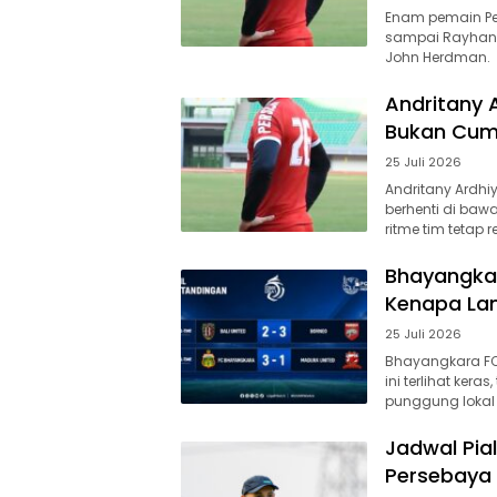
Enam pemain Per
sampai Rayhan H
John Herdman.
Andritany A
Bukan Cum
25 Juli 2026
Andritany Ardhi
berhenti di ba
ritme tim tetap
Bhayangka
Kenapa Lan
25 Juli 2026
Bhayangkara FC
ini terlihat ker
punggung lokal 
Jadwal Pial
Persebaya 