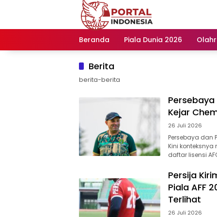
Langsung
ke
konten
Beranda
Piala Dunia 2026
Olah
Berita
berita-berita
Persebaya v
Kejar Chem
26 Juli 2026
Persebaya dan P
Kini konteksny
daftar lisensi A
Persija Ki
Piala AFF 
Terlihat
26 Juli 2026