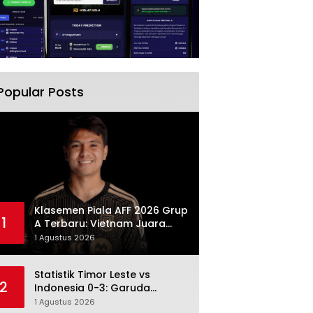
Popular Posts
Klasemen Piala AFF 2026 Grup
1
A Terbaru: Vietnam Juara
Grup, Singapura Lolos,
1 Agustus 2026
Indonesia Gugur
Statistik Timor Leste vs
2
Indonesia 0-3: Garuda
Menang Besar Setelah
1 Agustus 2026