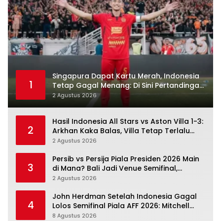
Singapura Dapat Kartu Merah, Indonesia
1
Tetap Gagal Menang: Di Sini Pertandingan
Berbelok
2 Agustus 2026
Hasil Indonesia All Stars vs Aston Villa 1-3:
2
Arkhan Kaka Balas, Villa Tetap Terlalu
Rapi
2 Agustus 2026
Persib vs Persija Piala Presiden 2026 Main
3
di Mana? Bali Jadi Venue Semifinal,
Ritmenya Beda
2 Agustus 2026
John Herdman Setelah Indonesia Gagal
4
Lolos Semifinal Piala AFF 2026: Mitchell
Baker Menjanjikan, Pemain Senior Terpukul
8 Agustus 2026