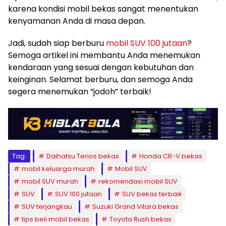
karena kondisi mobil bekas sangat menentukan
kenyamanan Anda di masa depan.
Jadi, sudah siap berburu
mobil SUV 100 jutaan
?
Semoga artikel ini membantu Anda menemukan
kendaraan yang sesuai dengan kebutuhan dan
keinginan. Selamat berburu, dan semoga Anda
segera menemukan “jodoh” terbaik!
Tag:
Daihatsu Terios bekas
Honda CR-V bekas
mobil keluarga murah
Mobil SUV
mobil SUV murah
rekomendasi mobil SUV
SUV
SUV 100 jutaan
SUV bekas terbaik
SUV terjangkau
Suzuki Grand Vitara bekas
tips beli mobil bekas
Toyota Rush bekas