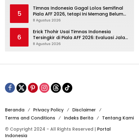
Timnas Indonesia Gagal Lolos Semifinal
5
Piala AFF 2026, tetapi Ini Memang Belum
Garis Akhir
8 Agustus 2026
Erick Thohir Usai Timnas Indonesia
6
Tersingkir di Piala AFF 2026: Evaluasi Jalan,
Agenda Berikutnya Menunggu
8 Agustus 2026
Beranda
Privacy Policy
Disclaimer
Terms and Conditions
Indeks Berita
Tentang Kami
© Copyright 2024 - All Rights Reserved |
Portal
Indonesia