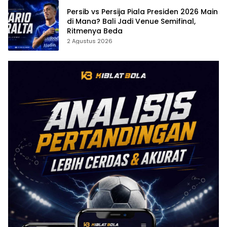
Persib vs Persija Piala Presiden 2026 Main
di Mana? Bali Jadi Venue Semifinal,
Ritmenya Beda
2 Agustus 2026