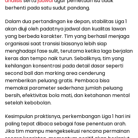
analisis
serta
jadwal
agar pemetaan isu tidak
berhenti pada satu sudut pandang.
Dalam dua pertandingan ke depan, stabilitas Liga 1
akan diuji oleh padatnya jadwal dan kualitas lawan
yang berbeda karakter. Tim yang berhasil menjaga
organisasi saat transisi biasanya lebih siap
menghadapi fase sulit, terutama ketika laga berjalan
keras dan tempo naik turun. Sebaliknya, tim yang
kehilangan konsentrasi pada detail dasar seperti
second ball dan marking area cenderung
memberikan peluang gratis. Pembaca bisa
memakai parameter sederhana: jumlah peluang
bersih, efektivitas bola mati, dan ketahanan mental
setelah kebobolan.
Kesimpulan praktisnya, perkembangan Liga 1 hari ini
paling tepat dibaca sebagai fase penentuan arah.
Jika tim mampu mengeksekusi rencana permainan