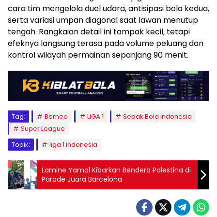
cara tim mengelola duel udara, antisipasi bola kedua,
serta variasi umpan diagonal saat lawan menutup
tengah. Rangkaian detail ini tampak kecil, tetapi
efeknya langsung terasa pada volume peluang dan
kontrol wilayah permainan sepanjang 90 menit.
Tag:
Borneo
LIGA 1
Sepak Bola Indonesia
Super League
Topik:
liga 1 indonesia
Lamine Yamal Kibarkan Bendera Palestina di
Parade Juara Barcelona