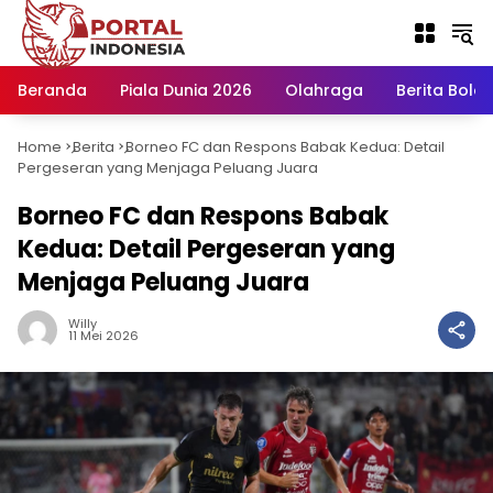
Langsung
ke
konten
Beranda
Piala Dunia 2026
Olahraga
Berita Bola H
Home
Berita
Borneo FC dan Respons Babak Kedua: Detail
-
-
Pergeseran yang Menjaga Peluang Juara
Borneo FC dan Respons Babak
Kedua: Detail Pergeseran yang
Menjaga Peluang Juara
Willy
11 Mei 2026