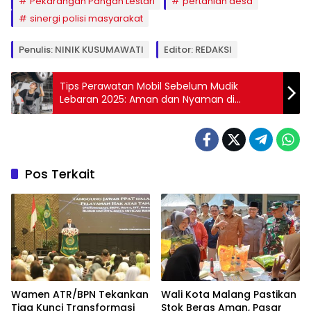
Pekarangan Pangan Lestari
pertanian desa
sinergi polisi masyarakat
Penulis: NINIK KUSUMAWATI
Editor: REDAKSI
Tips Perawatan Mobil Sebelum Mudik
Lebaran 2025: Aman dan Nyaman di
Perjalanan
Pos Terkait
Wamen ATR/BPN Tekankan
Wali Kota Malang Pastikan
Tiga Kunci Transformasi
Stok Beras Aman, Pasar