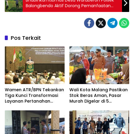
Bhabinkamtibmas Desa Waruberon Polsek
Balongbendo Aktif Dorong Pemanfaatan
Pekarangan Pangan Bergizi
Pos Terkait
Wamen ATR/BPN Tekankan
Wali Kota Malang Pastikan
Tiga Kunci Transformasi
Stok Beras Aman, Pasar
Layanan Pertanahan
Murah Digelar di 5
dalam Kolaborasi dengan
Kecamatan
IPPAT