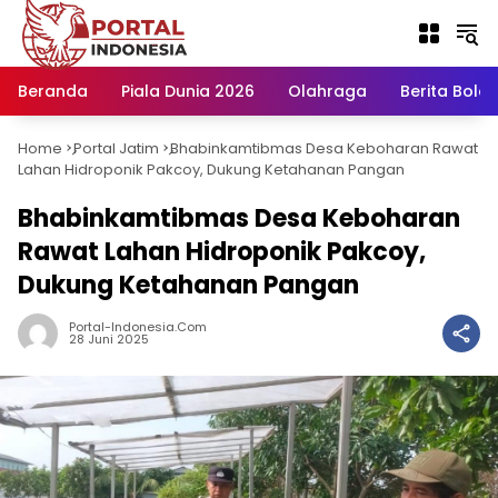
Langsung
ke
konten
Beranda
Piala Dunia 2026
Olahraga
Berita Bola H
Home
Portal Jatim
Bhabinkamtibmas Desa Keboharan Rawat
-
-
Lahan Hidroponik Pakcoy, Dukung Ketahanan Pangan
Bhabinkamtibmas Desa Keboharan
Rawat Lahan Hidroponik Pakcoy,
Dukung Ketahanan Pangan
Portal-Indonesia.com
28 Juni 2025