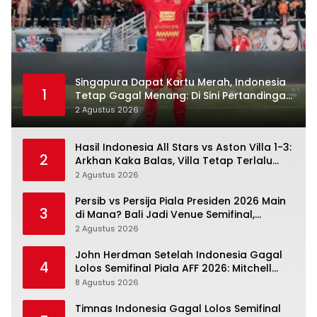
Singapura Dapat Kartu Merah, Indonesia
1
Tetap Gagal Menang: Di Sini Pertandingan
Berbelok
2 Agustus 2026
Hasil Indonesia All Stars vs Aston Villa 1-3:
2
Arkhan Kaka Balas, Villa Tetap Terlalu
Rapi
2 Agustus 2026
Persib vs Persija Piala Presiden 2026 Main
3
di Mana? Bali Jadi Venue Semifinal,
Ritmenya Beda
2 Agustus 2026
John Herdman Setelah Indonesia Gagal
4
Lolos Semifinal Piala AFF 2026: Mitchell
Baker Menjanjikan, Pemain Senior Terpukul
8 Agustus 2026
Timnas Indonesia Gagal Lolos Semifinal