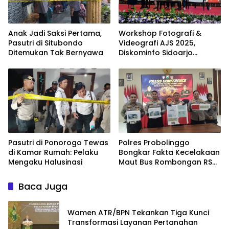
Anak Jadi Saksi Pertama,
Workshop Fotografi &
Pasutri di Situbondo
Videografi AJS 2025,
Ditemukan Tak Bernyawa
Diskominfo Sidoarjo
Dorong Kreator Lokal
Angkat Sejarah dan
Budaya
Pasutri di Ponorogo Tewas
Polres Probolinggo
di Kamar Rumah: Pelaku
Bongkar Fakta Kecelakaan
Mengaku Halusinasi
Maut Bus Rombongan RS
Bina Sehat di Bromo
Baca Juga
Wamen ATR/BPN Tekankan Tiga Kunci
Transformasi Layanan Pertanahan