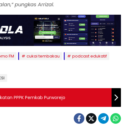
n,” pungkas Arrizal.
omo FM
cukai tembakau
podcast edukatif
KSI
katan PPPK Pemkab Purworejo