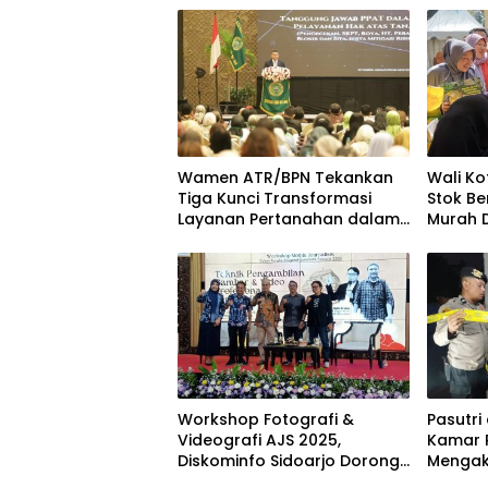
Wamen ATR/BPN Tekankan
Wali Ko
Tiga Kunci Transformasi
Stok Be
Layanan Pertanahan dalam
Murah D
Kolaborasi dengan IPPAT
Kecam
Workshop Fotografi &
Pasutri
Videografi AJS 2025,
Kamar 
Diskominfo Sidoarjo Dorong
Mengak
Kreator Lokal Angkat