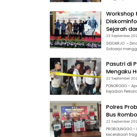
Workshop F
Diskominfo
Sejarah da
23 September 20
SIDOARJO – Dina
Sidoarjo mengge
Pasutri di
Mengaku Ha
22 September 20
PONOROGO – Apar
Kejadian Perkar
Polres Pro
Bus Rombon
22 September 20
PROBOLINGGO – P
kecelakaan tra