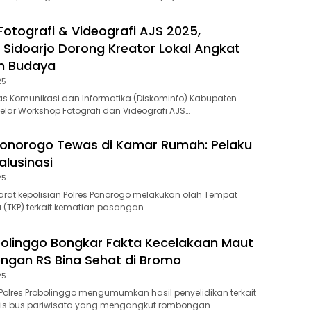
otografi & Videografi AJS 2025,
 Sidoarjo Dorong Kreator Lokal Angkat
n Budaya
25
s Komunikasi dan Informatika (Diskominfo) Kabupaten
lar Workshop Fotografi dan Videografi AJS…
 Ponorogo Tewas di Kamar Rumah: Pelaku
lusinasi
25
at kepolisian Polres Ponorogo melakukan olah Tempat
a (TKP) terkait kematian pasangan…
bolinggo Bongkar Fakta Kecelakaan Maut
gan RS Bina Sehat di Bromo
25
olres Probolinggo mengumumkan hasil penyelidikan terkait
gis bus pariwisata yang mengangkut rombongan…