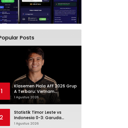
Popular Posts
Klasemen Piala AFF 2026 Grup
1
A Terbaru: Vietnam
Memimpin, Indonesia Turun ke
1 Agustus 2026
Posisi Tiga
Statistik Timor Leste vs
2
Indonesia 0-3: Garuda
Menang Besar Setelah
1 Agustus 2026