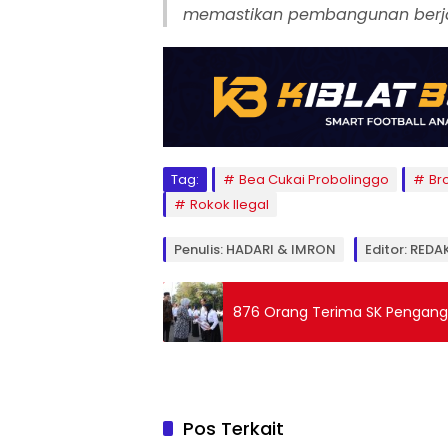
memastikan pembangunan berjala
Tag:
Bea Cukai Probolinggo
Br
Rokok Ilegal
Penulis: HADARI & IMRON
Editor: REDA
876 Orang Terima SK Pengang
Pos Terkait