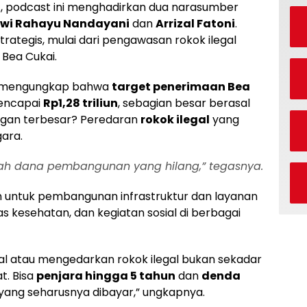
M
, podcast ini menghadirkan dua narasumber
wi Rahayu Nandayani
dan
Arrizal Fatoni
.
ategis, mulai dari pengawasan rokok ilegal
Bea Cukai.
u mengungkap bahwa
target penerimaan Bea
ncapai
Rp1,28 triliun
, sebagian besar berasal
ngan terbesar? Peredaran
rokok ilegal
yang
ara.
alah dana pembangunan yang hilang,” tegasnya.
kan untuk pembangunan infrastruktur dan layanan
itas kesehatan, dan kegiatan sosial di berbagai
l atau mengedarkan rokok ilegal bukan sekadar
t. Bisa
penjara hingga 5 tahun
dan
denda
i yang seharusnya dibayar,” ungkapnya.