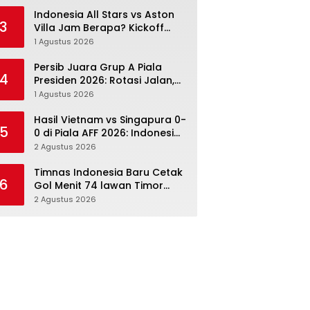
Menang Angka Lebih Dulu
Indonesia All Stars vs Aston
3
Villa Jam Berapa? Kickoff
20.00 WIB dan Cara Nonton
1 Agustus 2026
Resminya
Persib Juara Grup A Piala
4
Presiden 2026: Rotasi Jalan,
Tolic Punya Alasan untuk
1 Agustus 2026
Percaya
Hasil Vietnam vs Singapura 0-
5
0 di Piala AFF 2026: Indonesia
Kini Punya Jalan Terbuka
2 Agustus 2026
Timnas Indonesia Baru Cetak
6
Gol Menit 74 lawan Timor
Leste: Sabar, Rotasi, lalu
2 Agustus 2026
Pecah