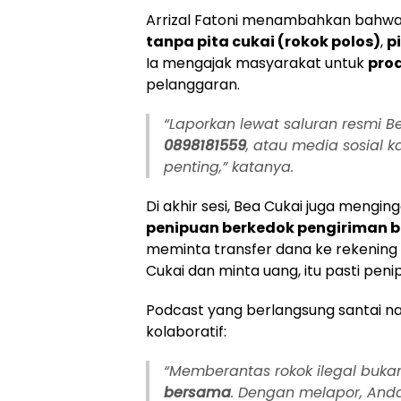
Arrizal Fatoni menambahkan bahwa ro
tanpa pita cukai (rokok polos)
,
p
Ia mengajak masyarakat untuk
pro
pelanggaran.
“Laporkan lewat saluran resmi B
0898181559
, atau media sosial k
penting,” katanya.
Di akhir sesi, Bea Cukai juga mengi
penipuan berkedok pengiriman ba
meminta transfer dana ke rekening 
Cukai dan minta uang, itu pasti peni
Podcast yang berlangsung santai na
kolaboratif:
“Memberantas rokok ilegal buka
bersama
. Dengan melapor, And