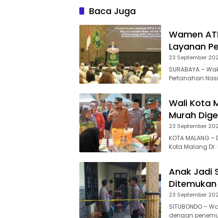
Sejarah dan Budaya
Baca Juga
Wamen ATR
Layanan Pe
23 September 20
SURABAYA – Waki
Pertanahan Nas
Wali Kota 
Murah Dige
23 September 20
KOTA MALANG – 
Kota Malang Dr. I
Anak Jadi 
Ditemukan
23 September 20
SITUBONDO – Wa
dengan penemuan