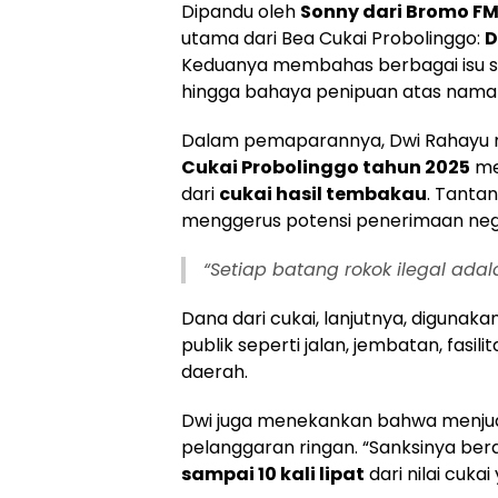
Dipandu oleh
Sonny dari Bromo F
utama dari Bea Cukai Probolinggo:
D
Keduanya membahas berbagai isu str
hingga bahaya penipuan atas nama 
Dalam pemaparannya, Dwi Rahay
Cukai Probolinggo tahun 2025
me
dari
cukai hasil tembakau
. Tanta
menggerus potensi penerimaan neg
“Setiap batang rokok ilegal ad
Dana dari cukai, lanjutnya, diguna
publik seperti jalan, jembatan, fasil
daerah.
Dwi juga menekankan bahwa menjua
pelanggaran ringan. “Sanksinya bera
sampai 10 kali lipat
dari nilai cuka