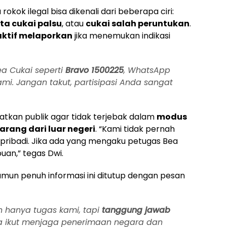
kok ilegal bisa dikenali dari beberapa ciri:
ita cukai palsu
, atau
cukai salah peruntukan
.
aktif melaporkan
jika menemukan indikasi
ea Cukai seperti
Bravo 1500225
, WhatsApp
ami. Jangan takut, partisipasi Anda sangat
ngatkan publik agar tidak terjebak dalam
modus
rang dari luar negeri
. “Kami tidak pernah
pribadi. Jika ada yang mengaku petugas Bea
puan,” tegas Dwi.
mun penuh informasi ini ditutup dengan pesan
n hanya tugas kami, tapi
tanggung jawab
a ikut menjaga penerimaan negara dan