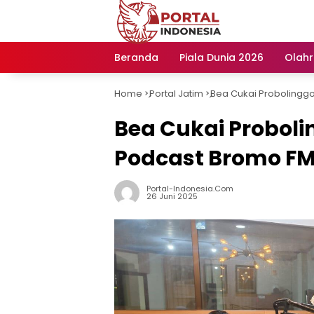
Langsung
ke
konten
Beranda
Piala Dunia 2026
Olah
Home
Portal Jatim
Bea Cukai Probolinggo
-
-
Bea Cukai Proboli
Podcast Bromo FM,
Portal-Indonesia.com
26 Juni 2025