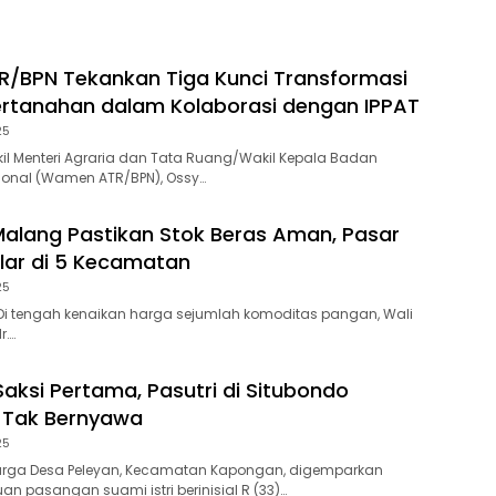
/BPN Tekankan Tiga Kunci Transformasi
rtanahan dalam Kolaborasi dengan IPPAT
25
l Menteri Agraria dan Tata Ruang/Wakil Kepala Badan
ional (Wamen ATR/BPN), Ossy…
Malang Pastikan Stok Beras Aman, Pasar
lar di 5 Kecamatan
25
Di tengah kenaikan harga sejumlah komoditas pangan, Wali
r….
Saksi Pertama, Pasutri di Situbondo
 Tak Bernyawa
25
rga Desa Peleyan, Kecamatan Kapongan, digemparkan
 pasangan suami istri berinisial R (33)…