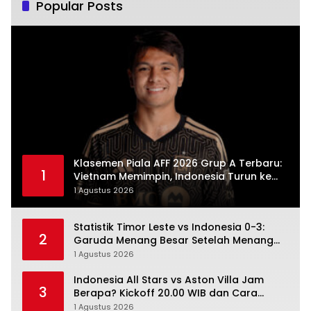
Popular Posts
Klasemen Piala AFF 2026 Grup A Terbaru:
1
Vietnam Memimpin, Indonesia Turun ke
Posisi Tiga
1 Agustus 2026
Statistik Timor Leste vs Indonesia 0-3:
2
Garuda Menang Besar Setelah Menang
Angka Lebih Dulu
1 Agustus 2026
Indonesia All Stars vs Aston Villa Jam
3
Berapa? Kickoff 20.00 WIB dan Cara
Nonton Resminya
1 Agustus 2026