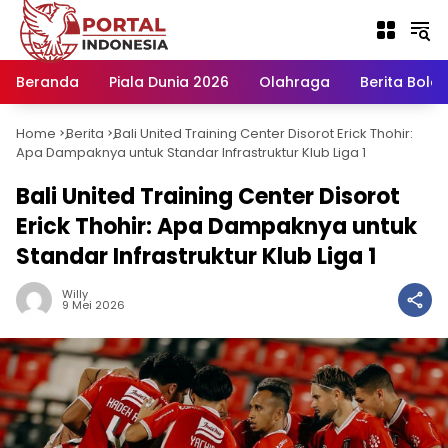
Langsung
ke
konten
Beranda
Piala Dunia 2026
Olahraga
Berita Bola H
Home
Berita
Bali United Training Center Disorot Erick Thohir:
-
-
Apa Dampaknya untuk Standar Infrastruktur Klub Liga 1
Bali United Training Center Disorot
Erick Thohir: Apa Dampaknya untuk
Standar Infrastruktur Klub Liga 1
Willy
9 Mei 2026