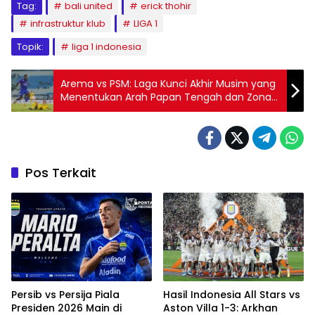
Tag:
bali united
erick thohir
infrastruktur klub
LIGA 1
Topik:
liga 1 indonesia
Arema vs PSM: Laga Kunci Akhir Musim yang
Menentukan Arah Papan Tengah dan Zona
Bawah
Pos Terkait
Persib vs Persija Piala
Hasil Indonesia All Stars vs
Presiden 2026 Main di
Aston Villa 1-3: Arkhan