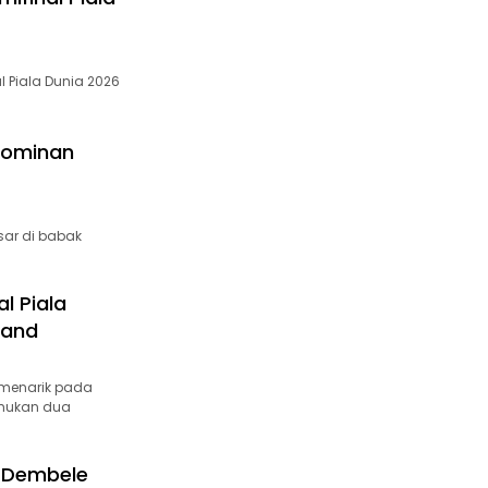
 Piala Dunia 2026
 Dominan
sar di babak
l Piala
land
g menarik pada
emukan dua
n Dembele