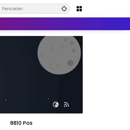
8810 Pos