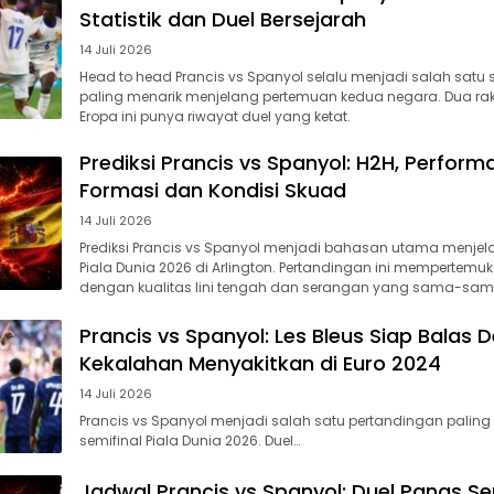
Statistik dan Duel Bersejarah
14 Juli 2026
Head to head Prancis vs Spanyol selalu menjadi salah satu s
paling menarik menjelang pertemuan kedua negara. Dua ra
Eropa ini punya riwayat duel yang ketat.
Prediksi Prancis vs Spanyol: H2H, Performa
Formasi dan Kondisi Skuad
14 Juli 2026
Prediksi Prancis vs Spanyol menjadi bahasan utama menjel
Piala Dunia 2026 di Arlington. Pertandingan ini mempertemuk
dengan kualitas lini tengah dan serangan yang sama-sam
Prancis vs Spanyol: Les Bleus Siap Balas
Kekalahan Menyakitkan di Euro 2024
14 Juli 2026
Prancis vs Spanyol menjadi salah satu pertandingan paling 
semifinal Piala Dunia 2026. Duel…
Jadwal Prancis vs Spanyol: Duel Panas Sem