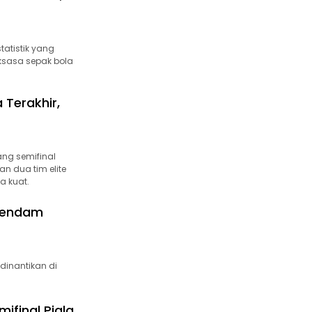
tatistik yang
ksasa sepak bola
 Terakhir,
ang semifinal
an dua tim elite
a kuat.
 Dendam
dinantikan di
ifinal Piala