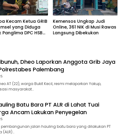
mba Kecam Ketua GRIB
Kemensos Ungkap Judi
umsel yang Diduga
Online, 361 NIK di Musi Rawas
k Panglima DPC HSB
Langsung Dibekukan
bang
bunuh, Dheo Laporkan Anggota Grib Jaya
Polrestabes Palembang
25
o AT (22), warga Bukit Kecil, resmi melaporkan Yakup,
sasi masyarakat…
auling Batu Bara PT ALR di Lahat Tuai
arga Ancam Lakukan Penyegelan
25
as pembangunan jalan hauling batu bara yang dilakukan PT
a (ALR)…