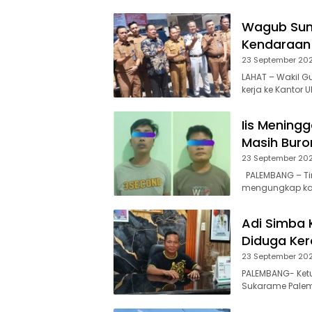
Wagub Sums
Kendaraan 
23 September 20
LAHAT – Wakil G
kerja ke Kantor
Iis Meningg
Masih Buro
23 September 20
PALEMBANG – Tim
mengungkap ka
Adi Simba 
Diduga Ke
23 September 20
PALEMBANG- Ket
Sukarame Palem