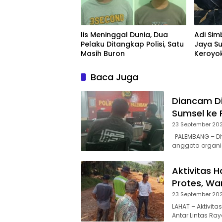
Iis Meninggal Dunia, Dua
Adi Si
Pelaku Ditangkap Polisi, Satu
Jaya S
Masih Buron
Keroyo
Palem
Baca Juga
Diancam Di
Sumsel ke 
23 September 20
PALEMBANG – Dhe
anggota organi
Aktivitas H
Protes, W
23 September 20
LAHAT – Aktivit
Antar Lintas Ray