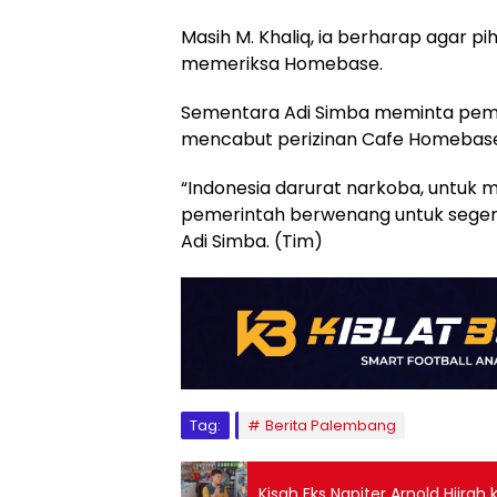
Masih M. Khaliq, ia berharap agar 
memeriksa Homebase.
Sementara Adi Simba meminta pem
mencabut perizinan Cafe Homebas
“Indonesia darurat narkoba, untuk
pemerintah berwenang untuk seger
Adi Simba. (Tim)
Tag:
Berita Palembang
Kisah Eks Napiter Arnold Hijrah