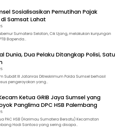
el Sosialisasikan Pemutihan Pajak
di Samsat Lahat
25
ubernur Sumatera Selatan, Cik Ujang, melakukan kunjungan
 UPTB Bapenda…
al Dunia, Dua Pelaku Ditangkap Polisi, Satu
n
25
 Subdit III Jatanras Ditreskrimum Polda Sumsel berhasil
sus pengeroyokan yang…
Kecam Ketua GRIB Jaya Sumsel yang
royok Panglima DPC HSB Palembang
25
ua PAC HSB (Harimau Sumatera Bersatu) Kecamatan
bang Hadi Santoso yang sering disapa…