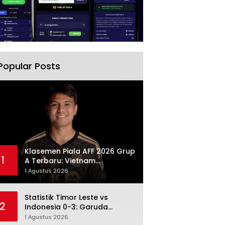
Popular Posts
Klasemen Piala AFF 2026 Grup
1
A Terbaru: Vietnam
Memimpin, Indonesia Turun ke
1 Agustus 2026
Posisi Tiga
Statistik Timor Leste vs
2
Indonesia 0-3: Garuda
Menang Besar Setelah
1 Agustus 2026