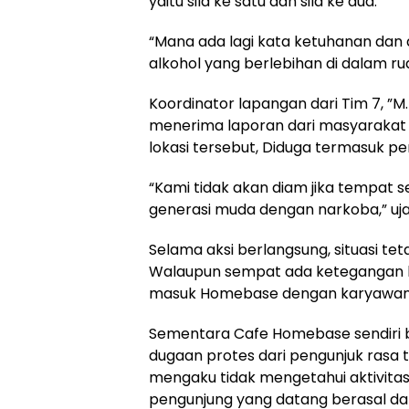
yaitu sila ke satu dan sila ke dua.
“Mana ada lagi kata ketuhanan dan
alkohol yang berlebihan di dalam ru
Koordinator lapangan dari Tim 7, ”
menerima laporan dari masyarakat
lokasi tersebut, Diduga termasuk 
“Kami tidak akan diam jika tempat s
generasi muda dengan narkoba,” ujar
Selama aksi berlangsung, situasi te
Walaupun sempat ada ketegangan b
masuk Homebase dengan karyawa
Sementara Cafe Homebase sendiri
dugaan protes dari pengunjuk rasa t
mengaku tidak mengetahui aktivita
pengunjung yang datang berasal dari