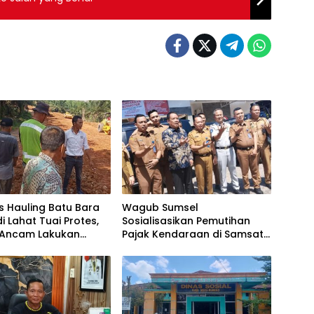
as Hauling Batu Bara
Wagub Sumsel
di Lahat Tuai Protes,
Sosialisasikan Pemutihan
Ancam Lakukan
Pajak Kendaraan di Samsat
elan
Lahat