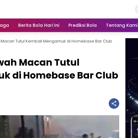
raga
Berita Bola Hari Ini
Prediksi Bola
Tentang Kami
h Macan Tutul Kembali Mengamuk di Homebase Bar Club
awah Macan Tutul
k di Homebase Bar Club