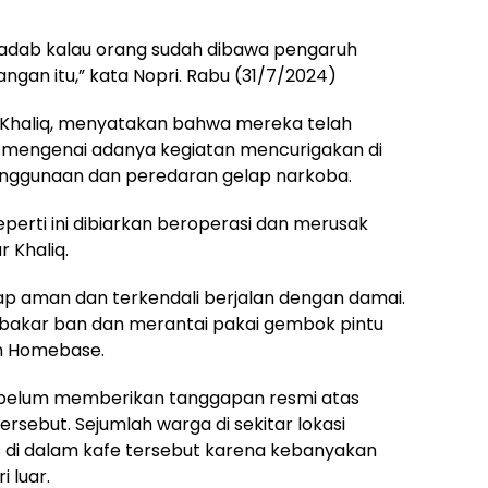
 adab kalau orang sudah dibawa pengaruh
angan itu,” kata Nopri. Rabu (31/7/2024)
M.Khaliq, menyatakan bahwa mereka telah
 mengenai adanya kegiatan mencurigakan di
penggunaan dan peredaran gelap narkoba.
eperti ini dibiarkan beroperasi dan merusak
 Khaliq.
tap aman dan terkendali berjalan dengan damai.
akar ban dan merantai pakai gembok pintu
n Homebase.
 belum memberikan tanggapan resmi atas
ersebut. Sejumlah warga di sekitar lokasi
s di dalam kafe tersebut karena kebanyakan
 luar.