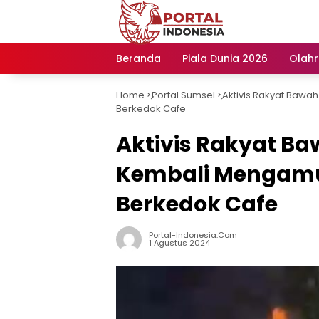
Langsung
ke
konten
Beranda
Piala Dunia 2026
Olah
Home
Portal Sumsel
Aktivis Rakyat Bawa
-
-
Berkedok Cafe
Aktivis Rakyat B
Kembali Mengamu
Berkedok Cafe
Portal-Indonesia.com
1 Agustus 2024