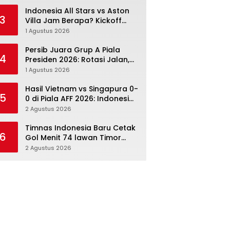
Menang Angka Lebih Dulu
Indonesia All Stars vs Aston
3
Villa Jam Berapa? Kickoff
20.00 WIB dan Cara Nonton
1 Agustus 2026
Resminya
Persib Juara Grup A Piala
4
Presiden 2026: Rotasi Jalan,
Tolic Punya Alasan untuk
1 Agustus 2026
Percaya
Hasil Vietnam vs Singapura 0-
5
0 di Piala AFF 2026: Indonesia
Kini Punya Jalan Terbuka
2 Agustus 2026
Timnas Indonesia Baru Cetak
6
Gol Menit 74 lawan Timor
Leste: Sabar, Rotasi, lalu
2 Agustus 2026
Pecah