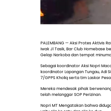
PALEMBANG — Aksi Protes Aktivis R
Iwak Jl Tasik, Bar Club Homebase b
Gelap Narkoba dan tempat minuma
Sebagai koordinator Aksi Nopri Macan
koordinator Lapangan Tungau, Adi Sim
7/GPPS Kholiq serta tim Laskar Pes
Mereka mendesak pihak berwenang u
telah melanggar SOP Perizinan.
Nopri MT Mengatakan bahwa diduga